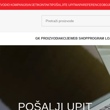
ZVODI
O KOMPANIJI
SAVJETI
KONTAKTI
POŠALJITE UPIT
MAPA
REFERENCE
OBOJ
GK PROIZVODI
AKCIJE
WEB SHOP
PROGRAM LO
POŠALJI UPIT