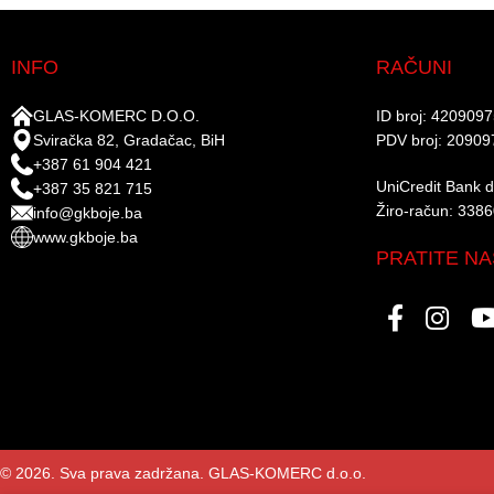
INFO
RAČUNI
GLAS-KOMERC D.O.O.
ID broj: 420909
Sviračka 82, Gradačac, BiH
PDV broj: 20909
+387 61 904 421
UniCredit Bank d.
+387 35 821 715
Žiro-račun: 338
info@gkboje.ba
www.gkboje.ba
PRATITE NA
© 2026. Sva prava zadržana. GLAS-KOMERC d.o.o.