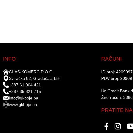
INFO
RAČUNI
GLAS-KOMERC D.O.O.
ID broj: 420909
Sviračka 82, Gradačac, BiH
PDV broj: 20909
+387 61 904 421
UniCredit Bank d.
+387 35 821 715
Žiro-račun: 338
info@gkboje.ba
www.gkboje.ba
PRATITE NA