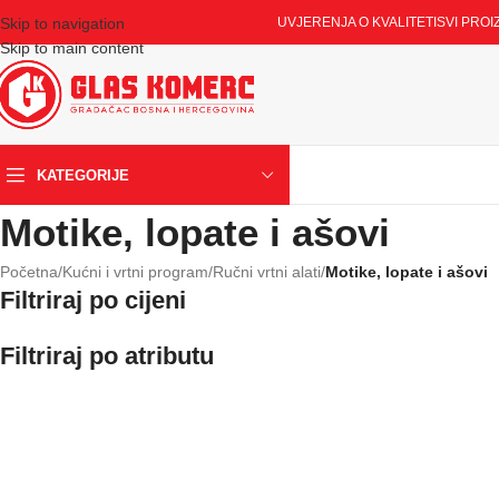
Skip to navigation
UVJERENJA O KVALITETI
SVI PROI
Skip to main content
KATEGORIJE
Motike, lopate i ašovi
Početna
/
Kućni i vrtni program
/
Ručni vrtni alati
/
Motike, lopate i ašovi
Filtriraj po cijeni
Filtriraj po atributu