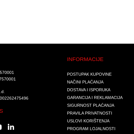
INFORMACIJE
7570001​
POSTUPAK KUPOVINE
7570001 ​
NAČINI PLAĆANJA
DOSTAVA I ISPORUKA
d.​
GARANCIJA I REKLAMACIJA
6002262475496​​
SIGURNOST PLAĆANJA
S
PRAVILA PRIVATNOSTI
USLOVI KORIŠTENJA
PROGRAM LOJALNOSTI