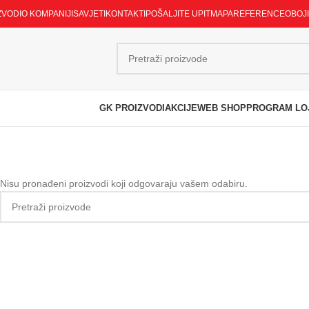
ZVODI
O KOMPANIJI
SAVJETI
KONTAKTI
POŠALJITE UPIT
MAPA
REFERENCE
OBOJ
GK PROIZVODI
AKCIJE
WEB SHOP
PROGRAM LO
Nisu pronađeni proizvodi koji odgovaraju vašem odabiru.