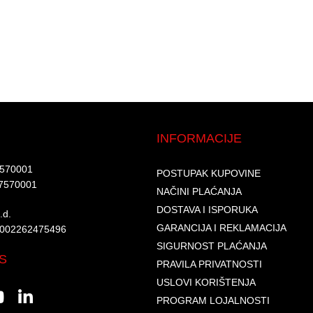
INFORMACIJE
7570001​
POSTUPAK KUPOVINE
7570001 ​
NAČINI PLAĆANJA
DOSTAVA I ISPORUKA
d.​
GARANCIJA I REKLAMACIJA
6002262475496​​
SIGURNOST PLAĆANJA
S
PRAVILA PRIVATNOSTI
USLOVI KORIŠTENJA
PROGRAM LOJALNOSTI