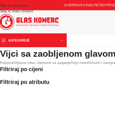
Skip to navigation
UVJERENJA O KVALITETI
SVI PROI
Skip to main content
KATEGORIJE
Vijci sa zaobljenom glavo
Početna
/
Vijčana roba i elementi za spajanje
/
Vijci metrički/colni i navoj
Filtriraj po cijeni
Filtriraj po atributu