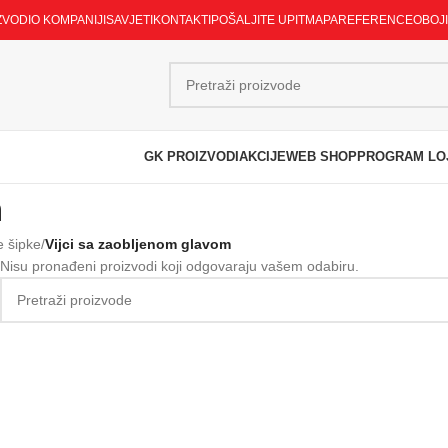
ZVODI
O KOMPANIJI
SAVJETI
KONTAKTI
POŠALJITE UPIT
MAPA
REFERENCE
OBOJ
GK PROIZVODI
AKCIJE
WEB SHOP
PROGRAM LO
m
ne šipke
/
Vijci sa zaobljenom glavom
Nisu pronađeni proizvodi koji odgovaraju vašem odabiru.