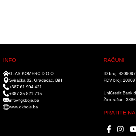
INFO
RAČUNI
GLAS-KOMERC D.O.O.
ID broj: 420909
Sviračka 82, Gradačac, BiH
PDV broj: 20909
+387 61 904 421
UniCredit Bank d.
+387 35 821 715
Žiro-račun: 338
info@gkboje.ba
www.gkboje.ba
PRATITE NA