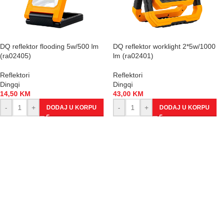
DQ reflektor flooding 5w/500 lm
DQ reflektor worklight 2*5w/1000
(ra02405)
lm (ra02401)
Reflektori
Reflektori
Dingqi
Dingqi
14,50
KM
43,00
KM
-
+
-
+
DODAJ U KORPU
DODAJ U KORPU