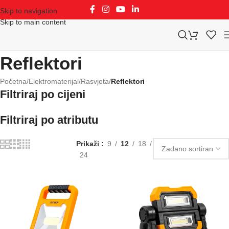
Skip to navigation
Skip to main content
Reflektori
Početna
/
Elektromaterijal
/
Rasvjeta
/
Reflektori
Filtriraj po cijeni
Filtriraj po atributu
Prikaži
9
12
18
24