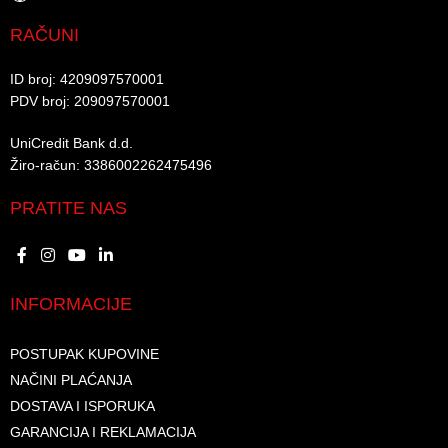
RAČUNI
ID broj: 4209097570001​
PDV broj: 209097570001 ​
UniCredit Bank d.d.​
Žiro-račun: 3386002262475496​​
PRATITE NAS
INFORMACIJE
POSTUPAK KUPOVINE
NAČINI PLAĆANJA
DOSTAVA I ISPORUKA
GARANCIJA I REKLAMACIJA