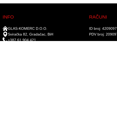
INFO
RAČUNI
GLAS-KOMERC D.O.O.
ID broj: 420909
Sviračka 82, Gradačac, BiH
PDV broj: 20909
+387 61 904 421
UniCredit Bank d.
+387 35 821 715
Žiro-račun: 338
info@gkboje.ba
www.gkboje.ba
PRATITE NA