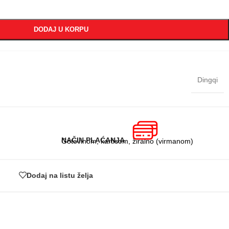
DODAJ U KORPU
Dingqi
NAČIN PLAĆANJA
Gotovinom, karticom, žiralno (virmanom)
Dodaj na listu želja