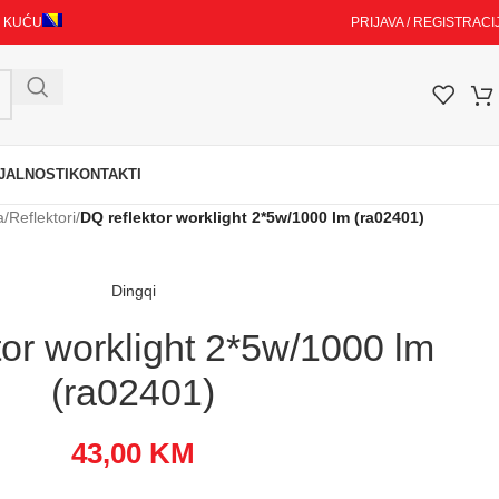
I KUĆU
PRIJAVA / REGISTRACI
JALNOSTI
KONTAKTI
a
/
Reflektori
/
DQ reflektor worklight 2*5w/1000 lm (ra02401)
Dingqi
tor worklight 2*5w/1000 lm
(ra02401)
43,00
KM