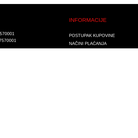
INFORMACIJE
7570001​
POSTUPAK KUPOVINE
7570001 ​
NAČINI PLAĆANJA
DOSTAVA I ISPORUKA
d.​
GARANCIJA I REKLAMACIJA
6002262475496​​
SIGURNOST PLAĆANJA
S
PRAVILA PRIVATNOSTI
USLOVI KORIŠTENJA
PROGRAM LOJALNOSTI
ČESTA PITANJA
KONTAKTI
O NAMA
© 2026. Sva prava zadržana. GLAS-KOMERC d.o.o.