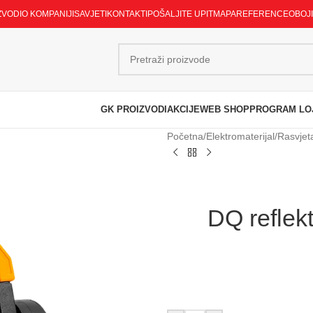
ZVODI
O KOMPANIJI
SAVJETI
KONTAKTI
POŠALJITE UPIT
MAPA
REFERENCE
OBOJ
GK PROIZVODI
AKCIJE
WEB SHOP
PROGRAM LO
Početna
/
Elektromaterijal
/
Rasvjet
DQ reflek