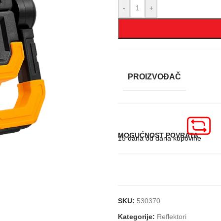
-
+
PROIZVOĐAČ
MOGUĆNOST POVRATA
15 dana od dana kupovine
SKU:
530370
Kategorije:
Reflektori