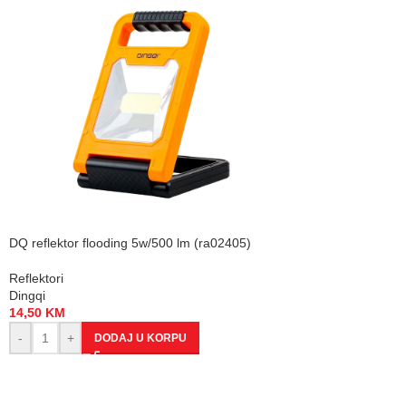
DQ reflektor flooding 5w/500 lm (ra02405)
Reflektori
Dingqi
14,50
KM
-
+
DODAJ U KORPU