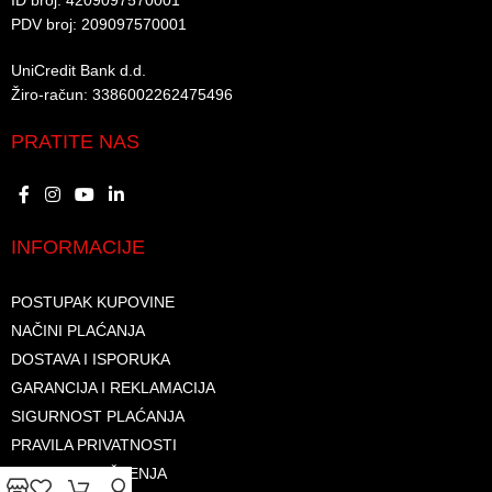
ID broj: 4209097570001​
PDV broj: 209097570001 ​
UniCredit Bank d.d.​
Žiro-račun: 3386002262475496​​
PRATITE NAS
INFORMACIJE
POSTUPAK KUPOVINE
NAČINI PLAĆANJA
DOSTAVA I ISPORUKA
GARANCIJA I REKLAMACIJA
SIGURNOST PLAĆANJA
PRAVILA PRIVATNOSTI
USLOVI KORIŠTENJA