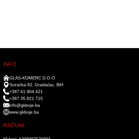
INFO
GLAS-KOMERC D.O.O.
Sviračka 82, Gradačac, BiH
+387 61 904 421
+387 35 821 715
info@gkboje.ba
www.gkboje.ba
RAČUNI