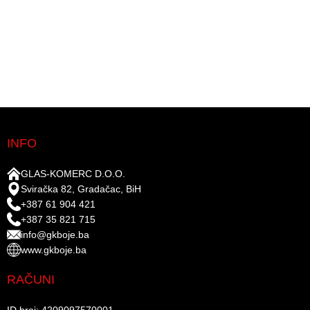
INFO
GLAS-KOMERC D.O.O.
Sviračka 82, Gradačac, BiH
+387 61 904 421
+387 35 821 715
info@gkboje.ba
www.gkboje.ba
RAČUNI