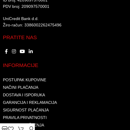
ID broj: 4209097570001​
PDV broj: 209097570001 ​
UniCredit Bank d.d.​
Žiro-račun: 3386002262475496​​
PRATITE NAS
INFORMACIJE
POSTUPAK KUPOVINE
NAČINI PLAĆANJA
DOSTAVA I ISPORUKA
GARANCIJA I REKLAMACIJA
SIGURNOST PLAĆANJA
PRAVILA PRIVATNOSTI
USLOVI KORIŠTENJA