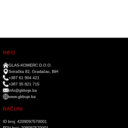
INFO
GLAS-KOMERC D.O.O.
Sviračka 82, Gradačac, BiH
+387 61 904 421
+387 35 821 715
info@gkboje.ba
www.gkboje.ba
RAČUNI
ID broj: 4209097570001​
PDV broj: 209097570001 ​