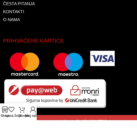
ČESTA PITANJA
KONTAKTI
O NAMA
PRIHVAĆENE KARTICE
Shop
Lista želja
Korpa
Moj račun
© 2026. Sva prava zadržana. GLAS-KOMERC d.o.o.
Koristimo kolačiće kako bismo poboljšali vaše iskustvo na