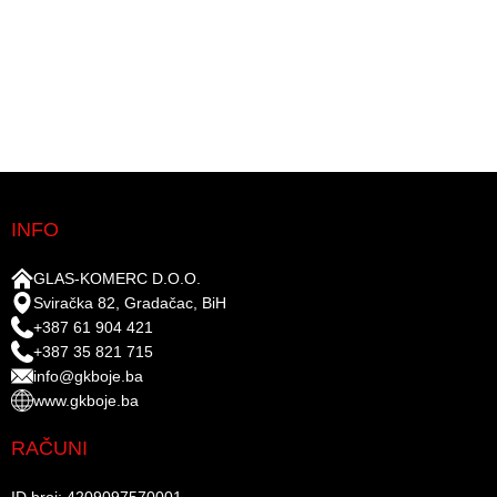
INFO
GLAS-KOMERC D.O.O.
Sviračka 82, Gradačac, BiH
+387 61 904 421
+387 35 821 715
info@gkboje.ba
www.gkboje.ba
RAČUNI