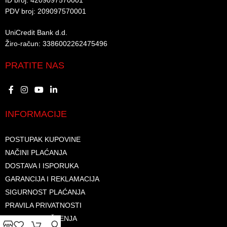
ID broj: 4209097570001​
PDV broj: 209097570001 ​
UniCredit Bank d.d.​
Žiro-račun: 3386002262475496​​
PRATITE NAS
INFORMACIJE
POSTUPAK KUPOVINE
NAČINI PLAĆANJA
DOSTAVA I ISPORUKA
GARANCIJA I REKLAMACIJA
SIGURNOST PLAĆANJA
PRAVILA PRIVATNOSTI
USLOVI KORIŠTENJA