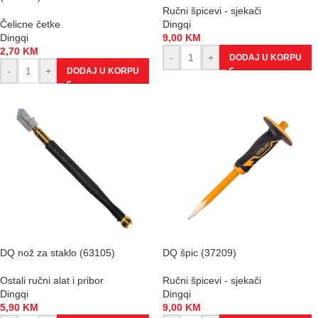
Ručni špicevi - sjekači
Čelicne četke
Dingqi
Dingqi
9,00
KM
2,70
KM
-
+
DODAJ U KORPU
-
+
DODAJ U KORPU
DQ nož za staklo (63105)
DQ špic (37209)
Ostali ručni alat i pribor
Ručni špicevi - sjekači
Dingqi
Dingqi
5,90
KM
9,00
KM