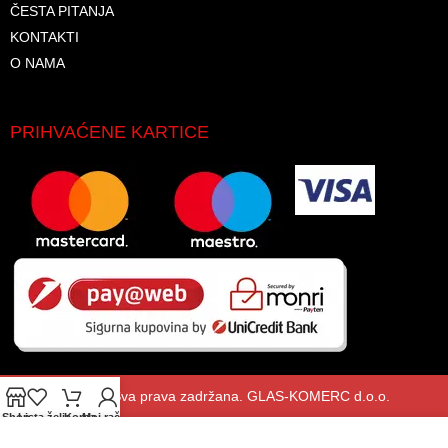
ČESTA PITANJA
KONTAKTI
O NAMA
PRIHVAĆENE KARTICE
© 2026. Sva prava zadržana. GLAS-KOMERC d.o.o.
Shop
Lista želja
Korpa
Moj račun
Koristimo kolačiće kako bismo poboljšali vaše iskustvo na