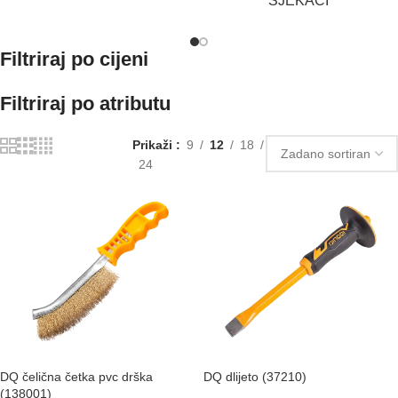
SJEKAČI
Filtriraj po cijeni
Filtriraj po atributu
Prikaži
9
12
18
24
DQ čelična četka pvc drška
DQ dlijeto (37210)
(138001)