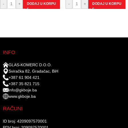
-
+
-
+
DODAJ U KORPU
DODAJ U KORPU
INFO
GLAS-KOMERC D.O.O.
Sviračka 82, Gradačac, BiH
+387 61 904 421
+387 35 821 715
info@gkboje.ba
www.gkboje.ba
RAČUNI
ID broj: 4209097570001​
PDV broj: 209097570001 ​