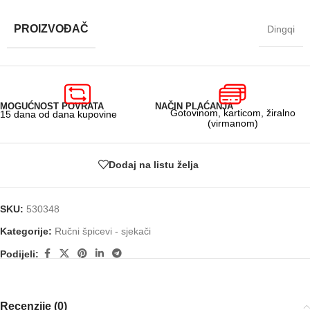
PROIZVOĐAČ
Dingqi
MOGUĆNOST POVRATA
NAČIN PLAĆANJA
Gotovinom, karticom, žiralno
15 dana od dana kupovine
(virmanom)
Dodaj na listu želja
SKU:
530348
Kategorije:
Ručni špicevi - sjekači
Podijeli:
Recenzije (0)