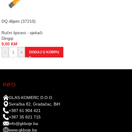
DQ dlijeto (37210)
Ručni špicevi - sjekači
Dingqi
9,00
KM
-
+
DODAJ U KORPU
INFO
GLAS-KOMERC D.O.O.
Sviračka 82, Gradačac, BiH
+387 61 904 421
+387 35 821 715
info@gkboje.ba
www.gkboje.ba