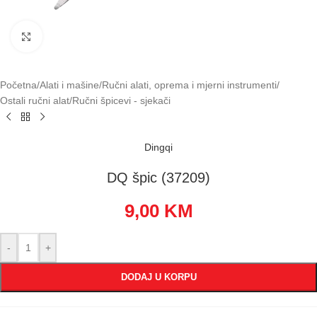
Klikni za uvećavanje
Početna
/
Alati i mašine
/
Ručni alati, oprema i mjerni instrumenti
/
Ostali ručni alat
/
Ručni špicevi - sjekači
Dingqi
DQ špic (37209)
9,00
KM
-
+
DODAJ U KORPU