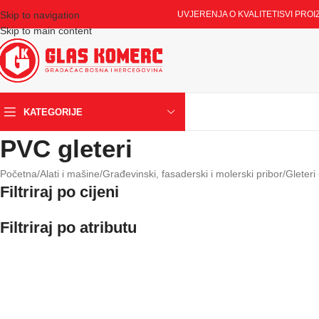
Skip to navigation
UVJERENJA O KVALITETI
SVI PROI
Skip to main content
KATEGORIJE
PVC gleteri
Početna
/
Alati i mašine
/
Građevinski, fasaderski i molerski pribor
/
Gleteri 
Filtriraj po cijeni
Filtriraj po atributu