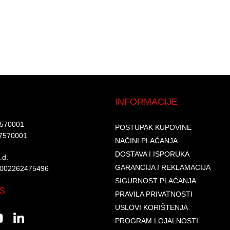
INFORMACIJE
7570001​
POSTUPAK KUPOVINE
7570001 ​
NAČINI PLAĆANJA
DOSTAVA I ISPORUKA
d.​
GARANCIJA I REKLAMACIJA
6002262475496​​
SIGURNOST PLAĆANJA
S
PRAVILA PRIVATNOSTI
USLOVI KORIŠTENJA
PROGRAM LOJALNOSTI