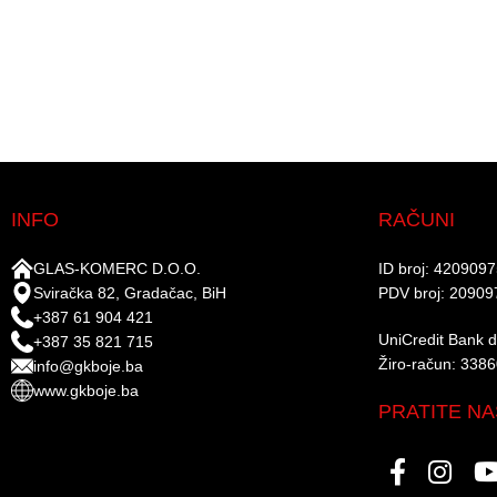
INFO
RAČUNI
GLAS-KOMERC D.O.O.
ID broj: 420909
Sviračka 82, Gradačac, BiH
PDV broj: 20909
+387 61 904 421
UniCredit Bank d.
+387 35 821 715
Žiro-račun: 338
info@gkboje.ba
www.gkboje.ba
PRATITE NA