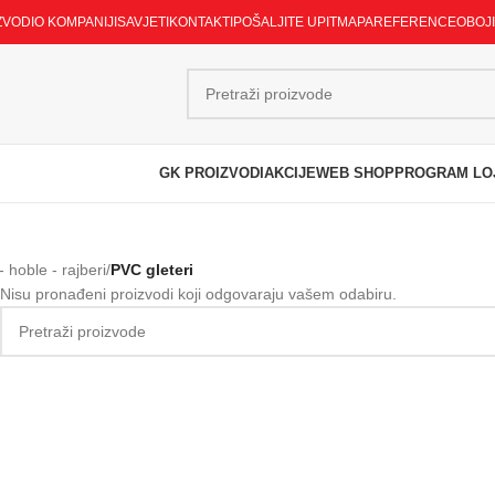
ZVODI
O KOMPANIJI
SAVJETI
KONTAKTI
POŠALJITE UPIT
MAPA
REFERENCE
OBOJ
GK PROIZVODI
AKCIJE
WEB SHOP
PROGRAM LO
- hoble - rajberi
/
PVC gleteri
Nisu pronađeni proizvodi koji odgovaraju vašem odabiru.