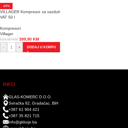
-22%
VILLAGER Kompresor za vazduh
VAT 50 l
Kompresori
Villager
399,90
KM
510,00
KM
-
+
DODAJ U KORPU
INFO
GLAS-KOMERC D.O.O.
Sviračka 82, Gradačac, BiH
+387 61 904 421
+387 35 821 715
info@gkboje.ba