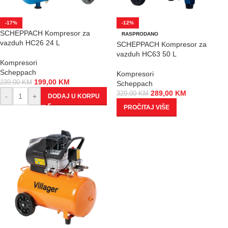
-17%
-12%
SCHEPPACH Kompresor za
RASPRODANO
vazduh HC26 24 L
SCHEPPACH Kompresor za
vazduh HC63 50 L
Kompresori
Scheppach
Kompresori
199,00
KM
239,00
KM
Scheppach
289,00
KM
329,00
KM
-
+
DODAJ U KORPU
PROČITAJ VIŠE