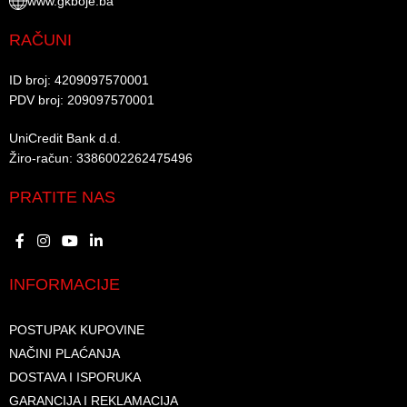
www.gkboje.ba
RAČUNI
ID broj: 4209097570001​
PDV broj: 209097570001 ​
UniCredit Bank d.d.​
Žiro-račun: 3386002262475496​​
PRATITE NAS
INFORMACIJE
POSTUPAK KUPOVINE
NAČINI PLAĆANJA
DOSTAVA I ISPORUKA
GARANCIJA I REKLAMACIJA