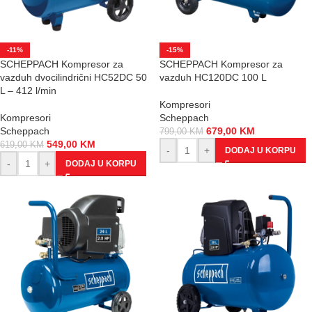
-11%
-15%
SCHEPPACH Kompresor za
SCHEPPACH Kompresor za
vazduh dvocilindrični HC52DC 50
vazduh HC120DC 100 L
L – 412 l/min
Kompresori
Kompresori
Scheppach
Scheppach
679,00
KM
799,00
KM
549,00
KM
619,00
KM
-
+
DODAJ U KORPU
-
+
DODAJ U KORPU