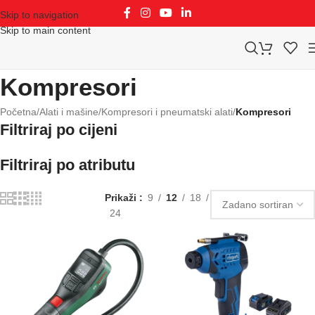
Skip to navigation
Skip to main content
Kompresori
Početna
/
Alati i mašine
/
Kompresori i pneumatski alati
/
Kompresori
Filtriraj po cijeni
Filtriraj po atributu
Prikaži
9
12
18
24