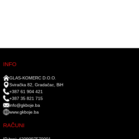
INFO
GLAS-KOMERC D.O.O.
Sviračka 82, Gradačac, BiH
+387 61 904 421
+387 35 821 715
info@gkboje.ba
www.gkboje.ba
RAČUNI