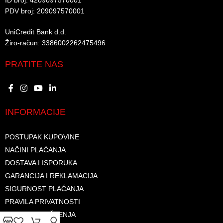
ID broj: 4209097570001​
PDV broj: 209097570001 ​
UniCredit Bank d.d.​
Žiro-račun: 3386002262475496​​
PRATITE NAS
INFORMACIJE
POSTUPAK KUPOVINE
NAČINI PLAĆANJA
DOSTAVA I ISPORUKA
GARANCIJA I REKLAMACIJA
SIGURNOST PLAĆANJA
PRAVILA PRIVATNOSTI
USLOVI KORIŠTENJA