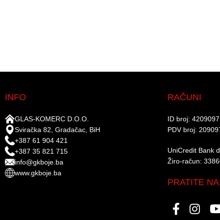
INFO
RAČUNI
GLAS-KOMERC D.O.O.
ID broj: 420909
Sviračka 82, Gradačac, BiH
PDV broj: 20909
+387 61 904 421
UniCredit Bank d.
+387 35 821 715
Žiro-račun: 338
info@gkboje.ba
www.gkboje.ba
PRATITE NA