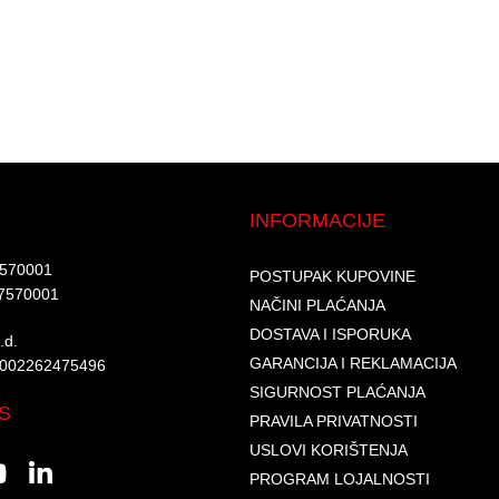
INFORMACIJE
7570001​
POSTUPAK KUPOVINE
7570001 ​
NAČINI PLAĆANJA
DOSTAVA I ISPORUKA
d.​
GARANCIJA I REKLAMACIJA
6002262475496​​
SIGURNOST PLAĆANJA
S
PRAVILA PRIVATNOSTI
USLOVI KORIŠTENJA
PROGRAM LOJALNOSTI