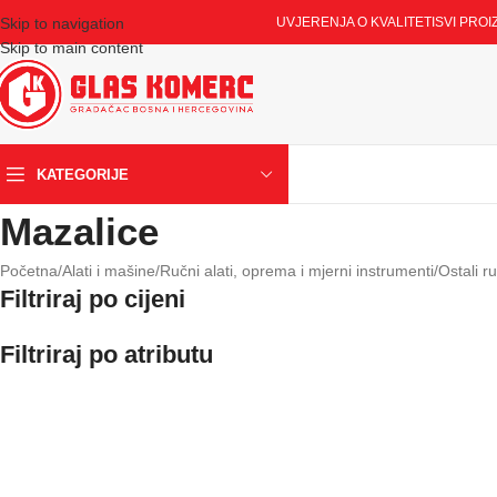
Skip to navigation
UVJERENJA O KVALITETI
SVI PROI
Skip to main content
KATEGORIJE
Mazalice
Početna
/
Alati i mašine
/
Ručni alati, oprema i mjerni instrumenti
/
Ostali ru
Filtriraj po cijeni
Filtriraj po atributu