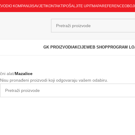
ZVODI
O KOMPANIJI
SAVJETI
KONTAKTI
POŠALJITE UPIT
MAPA
REFERENCE
OBOJ
GK PROIZVODI
AKCIJE
WEB SHOP
PROGRAM LO
čni alat
/
Mazalice
Nisu pronađeni proizvodi koji odgovaraju vašem odabiru.