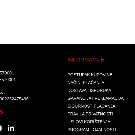
INFORMACIJE
7570001​
POSTUPAK KUPOVINE
7570001 ​
NAČINI PLAĆANJA
DOSTAVA I ISPORUKA
d.​
GARANCIJA I REKLAMACIJA
6002262475496​​
SIGURNOST PLAĆANJA
S
PRAVILA PRIVATNOSTI
USLOVI KORIŠTENJA
PROGRAM LOJALNOSTI