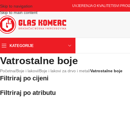
Skip to navigation
UVJERENJA O KVALITETI
SVI PROI
Skip to main content
KATEGORIJE
Vatrostalne boje
Početna
/
Boje i lakovi
/
Boje i lakovi za drvo i metal
/
Vatrostalne boje
Filtriraj po cijeni
Filtriraj po atributu