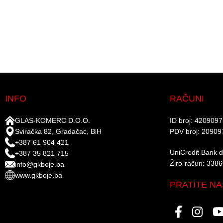
INFO
RAČUNI
GLAS-KOMERC D.O.O.
ID broj: 420909
Sviračka 82, Gradačac, BiH
PDV broj: 20909
+387 61 904 421
UniCredit Bank d.
+387 35 821 715
Žiro-račun: 338
info@gkboje.ba
www.gkboje.ba
PRATITE NA