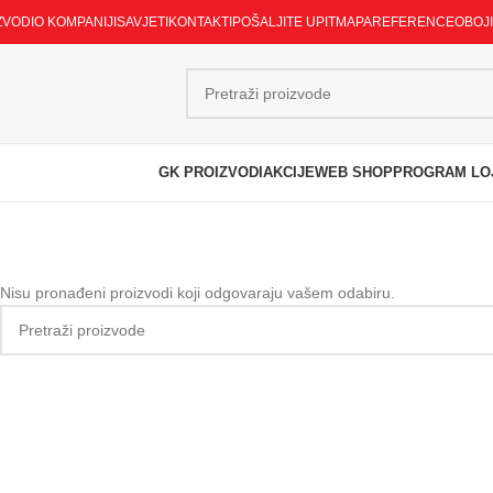
ZVODI
O KOMPANIJI
SAVJETI
KONTAKTI
POŠALJITE UPIT
MAPA
REFERENCE
OBOJ
GK PROIZVODI
AKCIJE
WEB SHOP
PROGRAM LO
Nisu pronađeni proizvodi koji odgovaraju vašem odabiru.