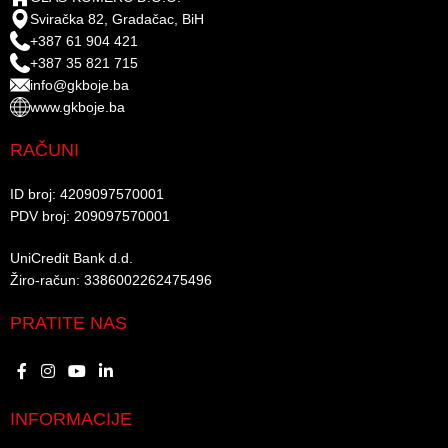
Sviračka 82, Gradačac, BiH
+387 61 904 421
+387 35 821 715
info@gkboje.ba
www.gkboje.ba
RAČUNI
ID broj: 4209097570001​
PDV broj: 209097570001 ​
UniCredit Bank d.d.​
Žiro-račun: 3386002262475496​​
PRATITE NAS
INFORMACIJE