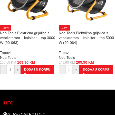
-21%
-16%
Neo Tools Električna grijalica s
Neo Tools Električna grijalica s
ventilatorom – kalolifer – top 3000
ventilatorom – kalolifer – top 5000
W (90-063)
W (90-064)
Topovi
Topovi
Neo Tools
Neo Tools
109,90
KM
209,90
KM
138,50
KM
249,90
KM
-
+
-
+
DODAJ U KORPU
DODAJ U KORPU
INFO
GLAS-KOMERC D.O.O.