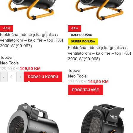
-15%
-16%
Električna industrijska grijalica s
RASPRODANO
ventilatorom – kalolifer – top IPX4
SUPER PONUDA
2000 W (90-067)
Električna industrijska grijalica s
ventilatorom – kalolifer – top IPX4
Topovi
3000 W (90-068)
Neo Tools
109,90
KM
129,90
KM
Topovi
Neo Tools
-
+
DODAJ U KORPU
144,90
KM
171,90
KM
PROČITAJ VIŠE