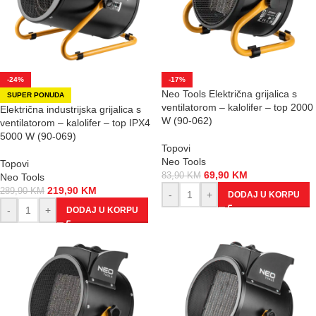
-24%
-17%
Neo Tools Električna grijalica s
SUPER PONUDA
ventilatorom – kalolifer – top 2000
Električna industrijska grijalica s
W (90-062)
ventilatorom – kalolifer – top IPX4
5000 W (90-069)
Topovi
Neo Tools
Topovi
69,90
KM
83,90
KM
Neo Tools
219,90
KM
289,90
KM
-
+
DODAJ U KORPU
-
+
DODAJ U KORPU