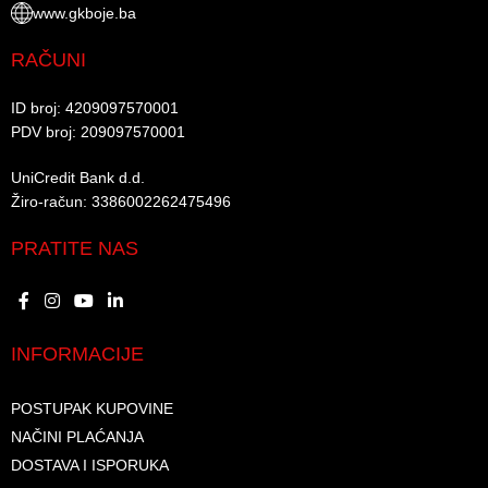
www.gkboje.ba
RAČUNI
ID broj: 4209097570001​
PDV broj: 209097570001 ​
UniCredit Bank d.d.​
Žiro-račun: 3386002262475496​​
PRATITE NAS
INFORMACIJE
POSTUPAK KUPOVINE
NAČINI PLAĆANJA
DOSTAVA I ISPORUKA