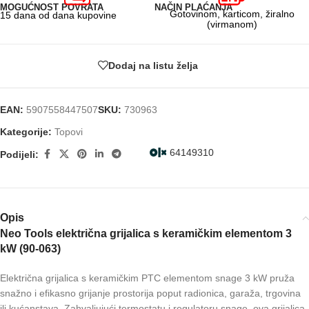
MOGUĆNOST POVRATA
NAČIN PLAĆANJA
Gotovinom, karticom, žiralno
15 dana od dana kupovine
(virmanom)
Dodaj na listu želja
EAN:
5907558447507
SKU:
730963
Kategorije:
Topovi
64149310
Podijeli:
Opis
Neo Tools električna grijalica s keramičkim elementom 3
kW (90-063)
Električna grijalica s keramičkim PTC elementom snage 3 kW pruža
snažno i efikasno grijanje prostorija poput radionica, garaža, trgovina
ili kućanstava. Zahvaljujući termostatu i regulatoru snage, ova grijalica