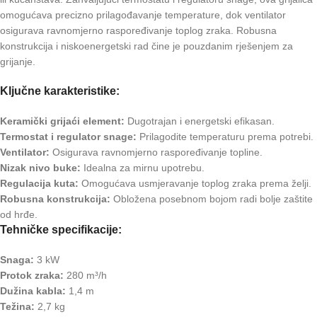
omogućava precizno prilagođavanje temperature, dok ventilator
osigurava ravnomjerno raspoređivanje toplog zraka. Robusna
konstrukcija i niskoenergetski rad čine je pouzdanim rješenjem za
grijanje.
Ključne karakteristike:
Keramički grijaći element:
Dugotrajan i energetski efikasan.
Termostat i regulator snage:
Prilagodite temperaturu prema potrebi.
Ventilator:
Osigurava ravnomjerno raspoređivanje topline.
Nizak nivo buke:
Idealna za mirnu upotrebu.
Regulacija kuta:
Omogućava usmjeravanje toplog zraka prema želji.
Robusna konstrukcija:
Obložena posebnom bojom radi bolje zaštite
od hrđe.
Tehničke specifikacije:
Snaga:
3 kW
Protok zraka:
280 m³/h
Dužina kabla:
1,4 m
Težina:
2,7 kg