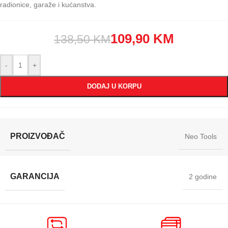
radionice, garaže i kućanstva.
109,90
KM
138,50
KM
-
+
DODAJ U KORPU
PROIZVOĐAČ
Neo Tools
GARANCIJA
2 godine