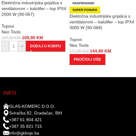
Električna industrijska grijalica s
RASPRODANO
ventilatorom – kalolifer – top IPX4
SUPER PONUDA
2000 W (90-067)
Električna industrijska grijalica s
ventilatorom – kalolifer – top IPX4
Topovi
3000 W (90-068)
Neo Tools
109,90
KM
129,90
KM
Topovi
Neo Tools
-
+
DODAJ U KORPU
144,90
KM
171,90
KM
PROČITAJ VIŠE
INFO
GLAS-KOMERC D.O.O.
Sviračka 82, Gradačac, BiH
+387 61 904 421
+387 35 821 715
info@gkboje.ba