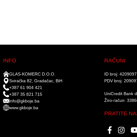
INFO
RAČUNI
GLAS-KOMERC D.O.O.
ID broj: 420909
Sviračka 82, Gradačac, BiH
PDV broj: 20909
+387 61 904 421
UniCredit Bank d.
+387 35 821 715
Žiro-račun: 338
info@gkboje.ba
www.gkboje.ba
PRATITE NA