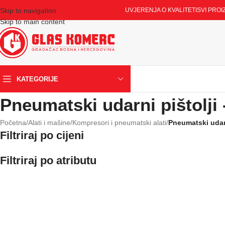
Skip to navigation
UVJERENJA O KVALITETI
SVI PROI
Skip to main content
KATEGORIJE
Pneumatski udarni pištolji 
Početna
/
Alati i mašine
/
Kompresori i pneumatski alati
/
Pneumatski udarn
Filtriraj po cijeni
Filtriraj po atributu