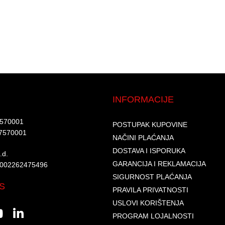
INFORMACIJE
7570001​
POSTUPAK KUPOVINE
7570001 ​
NAČINI PLAĆANJA
DOSTAVA I ISPORUKA
d.​
GARANCIJA I REKLAMACIJA
6002262475496​​
SIGURNOST PLAĆANJA
S
PRAVILA PRIVATNOSTI
USLOVI KORIŠTENJA
PROGRAM LOJALNOSTI