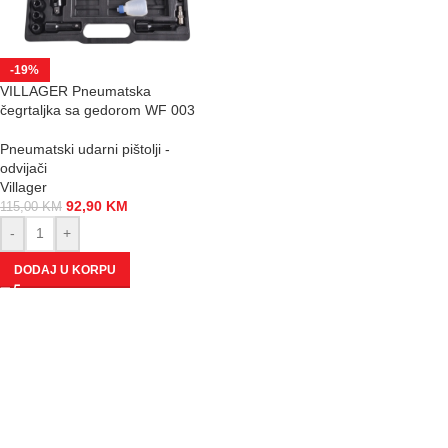
-19%
VILLAGER Pneumatska
čegrtaljka sa gedorom WF 003
Pneumatski udarni pištolji -
odvijači
Villager
92,90
KM
115,00
KM
-
+
DODAJ U KORPU