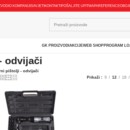
ZVODI
O KOMPANIJI
SAVJETI
KONTAKTI
POŠALJITE UPIT
MAPA
REFERENCE
OBOJ
GK PROIZVODI
AKCIJE
WEB SHOP
PROGRAM LO
- odvijači
i pištolji - odvijači
Prikaži
9
12
18