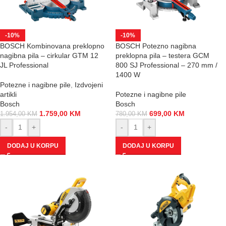
-10%
-10%
BOSCH Kombinovana preklopno
BOSCH Potezno nagibna
nagibna pila – cirkular GTM 12
preklopna pila – testera GCM
JL Professional
800 SJ Professional – 270 mm /
1400 W
Potezne i nagibne pile
,
Izdvojeni
artikli
Potezne i nagibne pile
Bosch
Bosch
1.759,00
KM
699,00
KM
1.954,00
KM
780,00
KM
-
+
-
+
DODAJ U KORPU
DODAJ U KORPU