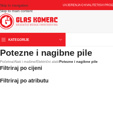
Skip to navigation
UVJERENJA O KVALITETI
SVI PROI
Skip to main content
KATEGORIJE
Potezne i nagibne pile
Početna
/
Alati i mašine
/
Električni alati
/
Potezne i nagibne pile
Filtriraj po cijeni
Filtriraj po atributu