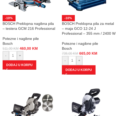
-10%
-10%
BOSCH Preklopna nagibna pila
BOSCH Preklopna pila za metal
– testera GCM 216 Professional
– maja GCO 12-24 J
Professional – 355 mm / 2400 W
Potezne i nagibne pile
Bosch
Potezne i nagibne pile
460,00
KM
Bosch
511,00
KM
665,00
KM
738,00
KM
-
+
-
+
DODAJ U KORPU
DODAJ U KORPU