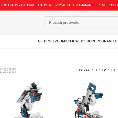
ZVODI
O KOMPANIJI
SAVJETI
KONTAKTI
POŠALJITE UPIT
MAPA
REFERENCE
OBOJ
GK PROIZVODI
AKCIJE
WEB SHOP
PROGRAM LO
Prikaži
9
12
18