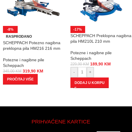
-8%
-17%
SCHEPPACH Preklopna nagibna
RASPRODANO
pila HM210L 210 mm
SCHEPPACH Potezno nagibna
preklopna pila HM216 216 mm
Potezne i nagibne pile
Scheppach
Potezne i nagibne pile
189,90
KM
229,90
KM
Scheppach
319,90
KM
349,00
KM
-
+
PROČITAJ VIŠE
DODAJ U KORPU
PRIHVAĆENE KARTICE