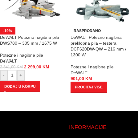
-19%
RASPRODANO
DeWALT Potezno nagibna pila
DeWALT Potezno nagibna
DWS780 – 305 mm / 1675 W
preklopna pila – testera
DCF620DW-QW – 216 mm /
1300 W
Potezne i nagibne pile
DeWALT
2.299,00
KM
Potezne i nagibne pile
2.841,00
KM
DeWALT
-
+
901,00
KM
DODAJ U KORPU
PROČITAJ VIŠE
INFORMACIJE