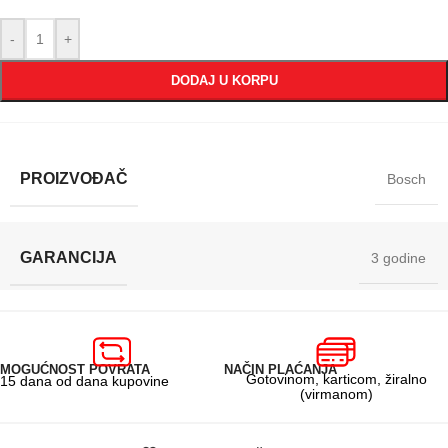
-
+
DODAJ U KORPU
PROIZVOĐAČ
Bosch
GARANCIJA
3 godine
MOGUĆNOST POVRATA
NAČIN PLAĆANJA
Gotovinom, karticom, žiralno
15 dana od dana kupovine
(virmanom)