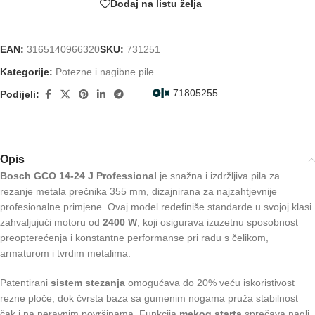
Dodaj na listu želja
EAN:
3165140966320
SKU:
731251
Kategorije:
Potezne i nagibne pile
71805255
Podijeli:
Opis
Bosch GCO 14-24 J Professional
je snažna i izdržljiva pila za
rezanje metala prečnika 355 mm, dizajnirana za najzahtjevnije
profesionalne primjene. Ovaj model redefiniše standarde u svojoj klasi
zahvaljujući motoru od
2400 W
, koji osigurava izuzetnu sposobnost
preopterećenja i konstantne performanse pri radu s čelikom,
armaturom i tvrdim metalima.
Patentirani
sistem stezanja
omogućava do 20% veću iskoristivost
rezne ploče, dok čvrsta baza sa gumenim nogama pruža stabilnost
čak i na neravnim površinama. Funkcija
mekog starta
sprečava nagli