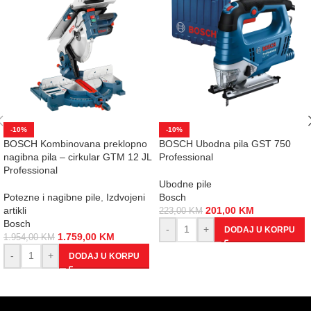
-10%
-10%
BOSCH Kombinovana preklopno
BOSCH Ubodna pila GST 750
nagibna pila – cirkular GTM 12 JL
Professional
Professional
Ubodne pile
Potezne i nagibne pile
,
Izdvojeni
Bosch
artikli
201,00
KM
223,00
KM
Bosch
-
+
DODAJ U KORPU
1.759,00
KM
1.954,00
KM
-
+
DODAJ U KORPU