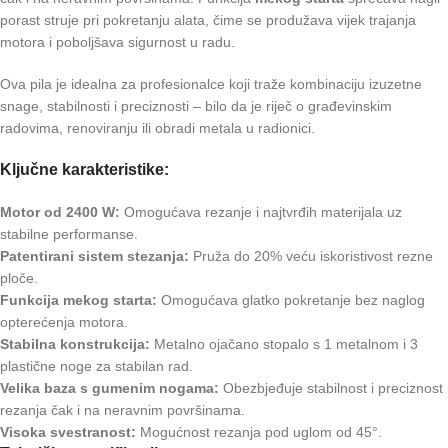
porast struje pri pokretanju alata, čime se produžava vijek trajanja
motora i poboljšava sigurnost u radu.
Ova pila je idealna za profesionalce koji traže kombinaciju izuzetne
snage, stabilnosti i preciznosti – bilo da je riječ o građevinskim
radovima, renoviranju ili obradi metala u radionici.
Ključne karakteristike:
Motor od 2400 W:
Omogućava rezanje i najtvrđih materijala uz
stabilne performanse.
Patentirani sistem stezanja:
Pruža do 20% veću iskoristivost rezne
ploče.
Funkcija mekog starta:
Omogućava glatko pokretanje bez naglog
opterećenja motora.
Stabilna konstrukcija:
Metalno ojačano stopalo s 1 metalnom i 3
plastične noge za stabilan rad.
Velika baza s gumenim nogama:
Obezbjeđuje stabilnost i preciznost
rezanja čak i na neravnim površinama.
Visoka svestranost:
Mogućnost rezanja pod uglom od 45°.