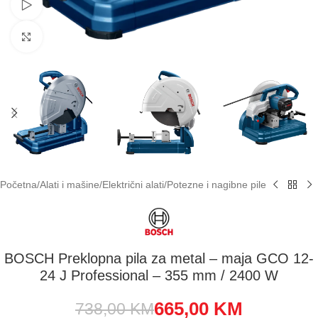
Pogledaj video
Klikni za uvećavanje
Početna
/
Alati i mašine
/
Električni alati
/
Potezne i nagibne pile
BOSCH Preklopna pila za metal – maja GCO 12-
24 J Professional – 355 mm / 2400 W
665,00
KM
738,00
KM