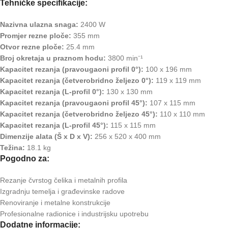
Tehničke specifikacije:
Nazivna ulazna snaga:
2400 W
Promjer rezne ploče:
355 mm
Otvor rezne ploče:
25.4 mm
Broj okretaja u praznom hodu:
3800 min⁻¹
Kapacitet rezanja (pravougaoni profil 0°):
100 x 196 mm
Kapacitet rezanja (četverobridno željezo 0°):
119 x 119 mm
Kapacitet rezanja (L-profil 0°):
130 x 130 mm
Kapacitet rezanja (pravougaoni profil 45°):
107 x 115 mm
Kapacitet rezanja (četverobridno željezo 45°):
110 x 110 mm
Kapacitet rezanja (L-profil 45°):
115 x 115 mm
Dimenzije alata (Š x D x V):
256 x 520 x 400 mm
Težina:
18.1 kg
Pogodno za:
Rezanje čvrstog čelika i metalnih profila
Izgradnju temelja i građevinske radove
Renoviranje i metalne konstrukcije
Profesionalne radionice i industrijsku upotrebu
Dodatne informacije: