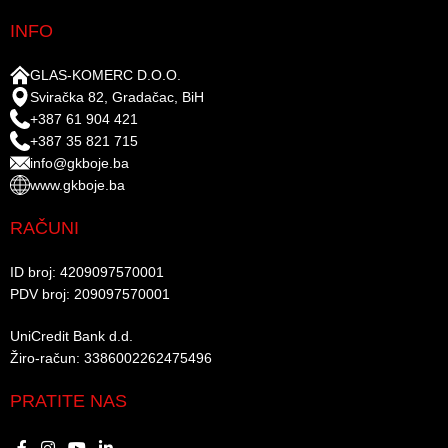
INFO
GLAS-KOMERC D.O.O.
Sviračka 82, Gradačac, BiH
+387 61 904 421
+387 35 821 715
info@gkboje.ba
www.gkboje.ba
RAČUNI
ID broj: 4209097570001​
PDV broj: 209097570001 ​
UniCredit Bank d.d.​
Žiro-račun: 3386002262475496​​
PRATITE NAS