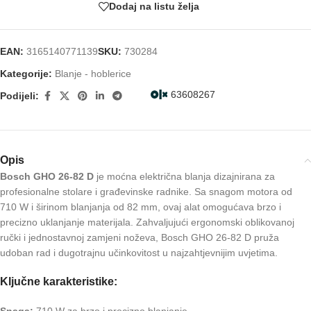
Dodaj na listu želja
EAN:
3165140771139
SKU:
730284
Kategorije:
Blanje - hoblerice
63608267
Podijeli:
Opis
Bosch GHO 26-82 D
je moćna električna blanja dizajnirana za
profesionalne stolare i građevinske radnike. Sa snagom motora od
710 W i širinom blanjanja od 82 mm, ovaj alat omogućava brzo i
precizno uklanjanje materijala. Zahvaljujući ergonomski oblikovanoj
ručki i jednostavnoj zamjeni noževa, Bosch GHO 26-82 D pruža
udoban rad i dugotrajnu učinkovitost u najzahtjevnijim uvjetima.
Ključne karakteristike:
Snaga:
710 W za brzo i precizno blanjanje