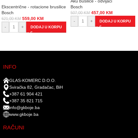
Aku bušilice - odvijači
Ekscentrične - rotacione brusilice
Bosch
Bosch
457,00
KM
507,00
KM
559,00
KM
621,00
KM
-
+
DODAJ U KORPU
-
+
DODAJ U KORPU
INFO
GLAS-KOMERC D.O.O.
Sviračka 82, Gradačac, BiH
+387 61 904 421
+387 35 821 715
info@gkboje.ba
www.gkboje.ba
RAČUNI