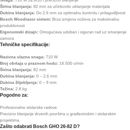
Širina blanjanja:
82 mm za učinkovito uklanjanje materijala
Dubina blanjanja:
Do 2.6 mm za optimalnu kontrolu i prilagodljivost
Bosch Woodrazor sistem:
Brza izmjena noževa za maksimalnu
produktivnost
Ergonomski dizajn:
Omogućava udoban i siguran rad uz smanjenje
zamora
Tehničke specifikacije:
Nazivna ulazna snaga:
710 W
Broj obrtaja u praznom hodu:
16.500 o/min
Širina blanjanja:
82 mm
Dubina blanjanja:
0 – 2,6 mm
Dubina žlijebljenja:
0 – 9 mm
Težina:
2.8 kg
Pogodno za:
Profesionalne stolarske radove
Precizno blanjanje drvenih površina u građevinskim i stolarskim
projektima
Zašto odabrati Bosch GHO 26-82 D?