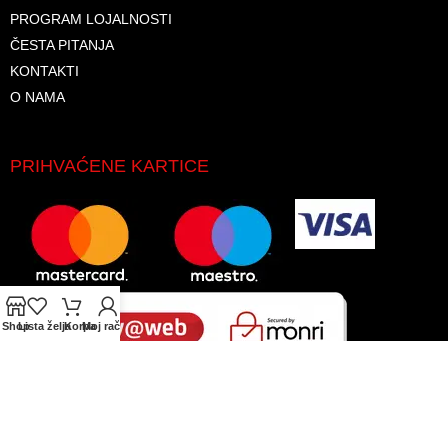
PROGRAM LOJALNOSTI
ČESTA PITANJA
KONTAKTI
O NAMA
PRIHVAĆENE KARTICE
Shop
Lista želja
Korpa
Moj račun
© 2026. Sva prava zadržana. GLAS-KOMERC d.o.o.