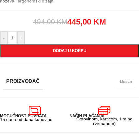
noževa i ergonomski dizajn.
445,00
KM
494,00
KM
-
+
DODAJ U KORPU
PROIZVOĐAČ
Bosch
MOGUĆNOST POVRATA
NAČIN PLAĆANJA
Gotovinom, karticom, žiralno
15 dana od dana kupovine
(virmanom)