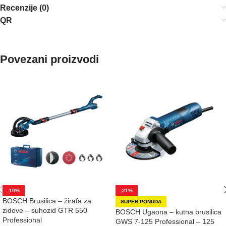
Recenzije (0)
QR
Povezani proizvodi
-10%
-21%
BOSCH Brusilica – žirafa za
SUPER PONUDA
zidove – suhozid GTR 550
BOSCH Ugaona – kutna brusilica
Professional
GWS 7-125 Professional – 125