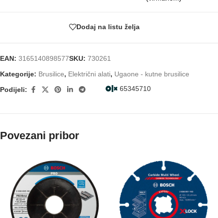
Dodaj na listu želja
EAN:
3165140898577
SKU:
730261
Kategorije:
Brusilice
,
Električni alati
,
Ugaone - kutne brusilice
65345710
Podijeli:
Povezani pribor