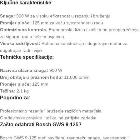
Ključne karakteristike:
Snaga:
900 W za visoku efikasnost u rezanju i brušenju
Promjer ploče:
125 mm za veću svestranost u radu
Optimizirana kontrola:
Ergonomski dizajn i zaštita od preopterećenja
za siguran rad u teškim uvjetima
Visoka izdržljivost:
Robusna konstrukcija i dugotrajan motor za
dugotrajan radni vijek
Tehničke specifikacije:
Nazivna ulazna snaga:
900 W
Broj obrtaja u praznom hodu:
11.000 o/min
Promjer ploče:
125 mm
Težina:
2.1 kg
Pogodno za:
Profesionalno rezanje i brušenje različitih materijala
Građevinske projekte i teške industrijske zadatke
Zašto odabrati Bosch GWS 9-125?
Bosch GWS 9-125 nudi savršenu ravnotežu snage, svestranosti i