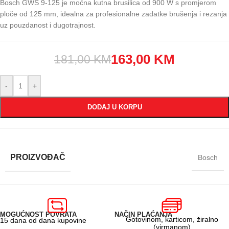
Bosch GWS 9-125 je moćna kutna brusilica od 900 W s promjerom
ploče od 125 mm, idealna za profesionalne zadatke brušenja i rezanja
uz pouzdanost i dugotrajnost.
163,00
KM
181,00
KM
-
+
DODAJ U KORPU
PROIZVOĐAČ
Bosch
MOGUĆNOST POVRATA
NAČIN PLAĆANJA
Gotovinom, karticom, žiralno
15 dana od dana kupovine
(virmanom)