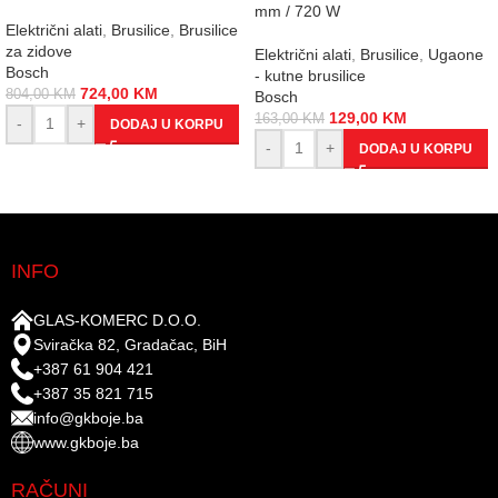
mm / 720 W
Električni alati
,
Brusilice
,
Brusilice
za zidove
Električni alati
,
Brusilice
,
Ugaone
Bosch
- kutne brusilice
724,00
KM
804,00
KM
Bosch
129,00
KM
163,00
KM
-
+
DODAJ U KORPU
-
+
DODAJ U KORPU
INFO
GLAS-KOMERC D.O.O.
Sviračka 82, Gradačac, BiH
+387 61 904 421
+387 35 821 715
info@gkboje.ba
www.gkboje.ba
RAČUNI