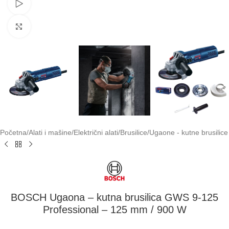
Pogledaj video
Klikni za uvećavanje
Početna
/
Alati i mašine
/
Električni alati
/
Brusilice
/
Ugaone - kutne brusilice
BOSCH Ugaona – kutna brusilica GWS 9-125
Professional – 125 mm / 900 W