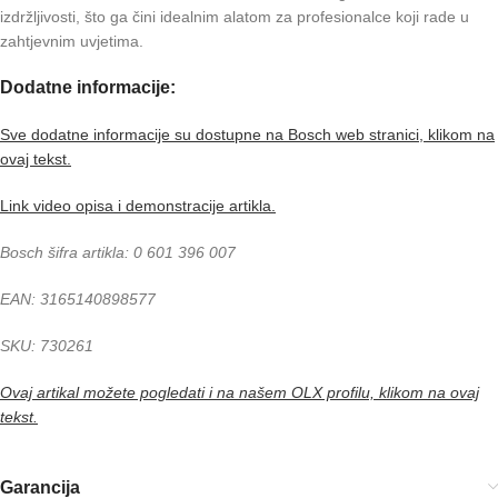
izdržljivosti, što ga čini idealnim alatom za profesionalce koji rade u
zahtjevnim uvjetima.
Dodatne informacije:
Sve dodatne informacije su dostupne na Bosch web stranici, klikom na
ovaj tekst.
Link video opisa i demonstracije artikla.
Bosch šifra artikla: 0 601 396 007
EAN: 3165140898577
SKU: 730261
Ovaj artikal možete pogledati i na našem OLX profilu, klikom na ovaj
tekst.
Garancija