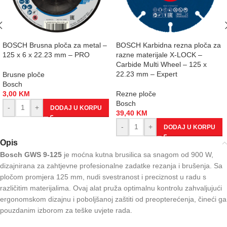
BOSCH Brusna ploča za metal –
BOSCH Karbidna rezna ploča za
125 x 6 x 22.23 mm – PRO
razne materijale X-LOCK –
Carbide Multi Wheel – 125 x
22.23 mm – Expert
Brusne ploče
Bosch
3,00
KM
Rezne ploče
Bosch
-
+
DODAJ U KORPU
39,40
KM
-
+
DODAJ U KORPU
Opis
Bosch GWS 9-125
je moćna kutna brusilica sa snagom od 900 W,
dizajnirana za zahtjevne profesionalne zadatke rezanja i brušenja. Sa
pločom promjera 125 mm, nudi svestranost i preciznost u radu s
različitim materijalima. Ovaj alat pruža optimalnu kontrolu zahvaljujući
ergonomskom dizajnu i poboljšanoj zaštiti od preopterećenja, čineći ga
pouzdanim izborom za teške uvjete rada.