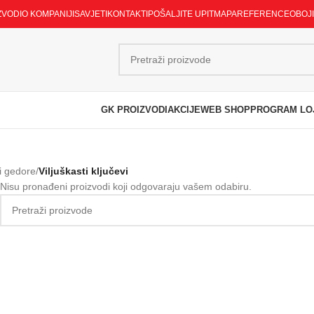
ZVODI
O KOMPANIJI
SAVJETI
KONTAKTI
POŠALJITE UPIT
MAPA
REFERENCE
OBOJ
GK PROIZVODI
AKCIJE
WEB SHOP
PROGRAM LO
 i gedore
/
Viljuškasti ključevi
Nisu pronađeni proizvodi koji odgovaraju vašem odabiru.