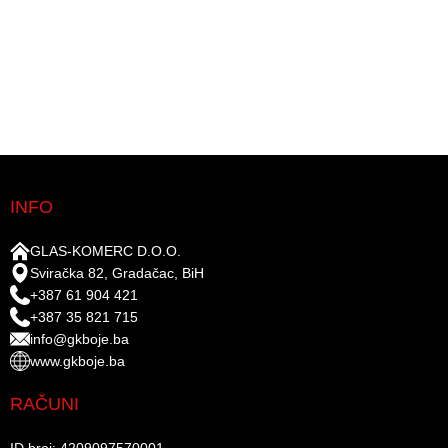
INFO
GLAS-KOMERC D.O.O.
Sviračka 82, Gradačac, BiH
+387 61 904 421
+387 35 821 715
info@gkboje.ba
www.gkboje.ba
RAČUNI