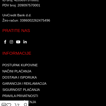
ID broj: 4209097570001​
PDV broj: 209097570001 ​
UniCredit Bank d.d.​
Žiro-račun: 3386002262475496​​
PRATITE NAS
INFORMACIJE
POSTUPAK KUPOVINE
NAČINI PLAĆANJA
DOSTAVA I ISPORUKA
GARANCIJA I REKLAMACIJA
SIGURNOST PLAĆANJA
PRAVILA PRIVATNOSTI
USLOVI KORIŠTENJA