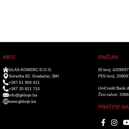
INFO
RAČUNI
GLAS-KOMERC D.O.O.
ID broj: 420909
Sviračka 82, Gradačac, BiH
PDV broj: 20909
+387 61 904 421
UniCredit Bank d.
+387 35 821 715
Žiro-račun: 338
info@gkboje.ba
www.gkboje.ba
PRATITE NA