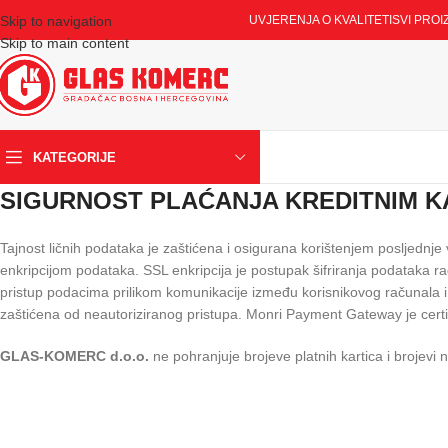
Skip to navigation
UVJERENJA O KVALITETI
SVI PROI
Skip to main content
KATEGORIJE
SIGURNOST PLAĆANJA KREDITNIM 
Tajnost ličnih podataka je zaštićena i osigurana korištenjem posljednj
enkripcijom podataka. SSL enkripcija je postupak šifriranja podataka 
pristup podacima prilikom komunikacije između korisnikovog računala i
zaštićena od neautoriziranog pristupa. Monri Payment Gateway je cer
GLAS-KOMERC d.o.o.
ne pohranjuje brojeve platnih kartica i brojev