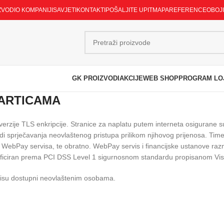
ZVODI
O KOMPANIJI
SAVJETI
KONTAKTI
POŠALJITE UPIT
MAPA
REFERENCE
OBOJ
GK PROIZVODI
AKCIJE
WEB SHOP
PROGRAM LO
KARTICAMA
e verzije TLS enkripcije. Stranice za naplatu putem interneta osiguran
radi sprječavanja neovlaštenog pristupa prilikom njihovog prijenosa. T
 WebPay servisa, te obratno. WebPay servis i financijske ustanove raz
tificiran prema PCI DSS Level 1 sigurnosnom standardu propisanom Vis
i nisu dostupni neovlaštenim osobama.