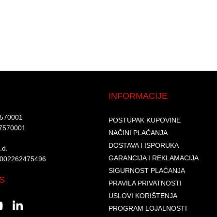
INFORMACIJE
7570001​
POSTUPAK KUPOVINE
7570001 ​
NAČINI PLAĆANJA
DOSTAVA I ISPORUKA
d.​
GARANCIJA I REKLAMACIJA
6002262475496​​
SIGURNOST PLAĆANJA
S
PRAVILA PRIVATNOSTI
USLOVI KORIŠTENJA
PROGRAM LOJALNOSTI