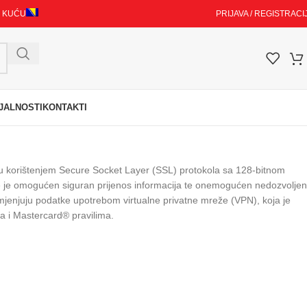
I KUĆU
PRIJAVA / REGISTRACI
JALNOSTI
KONTAKTI
e su korištenjem Secure Socket Layer (SSL) protokola sa 128-bitnom
ime je omogućen siguran prijenos informacija te onemogućen nedozvoljen
mjenjuju podatke upotrebom virtualne privatne mreže (VPN), koja je
a i Mastercard® pravilima.