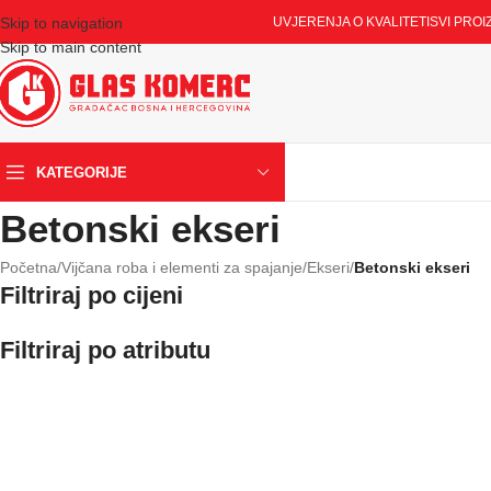
Skip to navigation
UVJERENJA O KVALITETI
SVI PROI
Skip to main content
KATEGORIJE
Betonski ekseri
Početna
/
Vijčana roba i elementi za spajanje
/
Ekseri
/
Betonski ekseri
Filtriraj po cijeni
Filtriraj po atributu