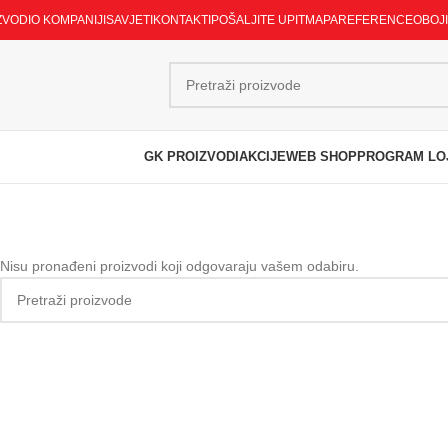
ZVODI
O KOMPANIJI
SAVJETI
KONTAKTI
POŠALJITE UPIT
MAPA
REFERENCE
OBOJ
GK PROIZVODI
AKCIJE
WEB SHOP
PROGRAM LO
Nisu pronađeni proizvodi koji odgovaraju vašem odabiru.