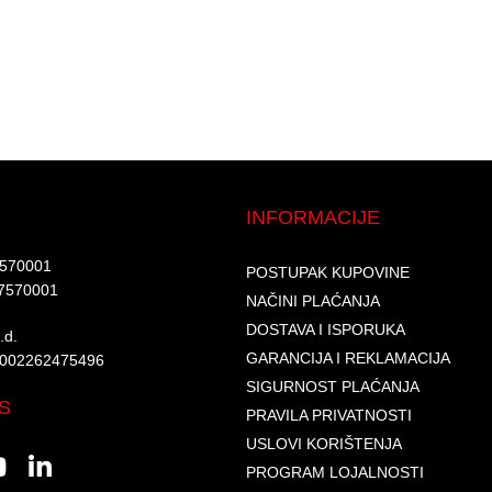
INFORMACIJE
7570001​
POSTUPAK KUPOVINE
7570001 ​
NAČINI PLAĆANJA
DOSTAVA I ISPORUKA
d.​
GARANCIJA I REKLAMACIJA
6002262475496​​
SIGURNOST PLAĆANJA
S
PRAVILA PRIVATNOSTI
USLOVI KORIŠTENJA
PROGRAM LOJALNOSTI