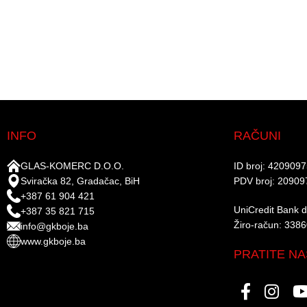
INFO
RAČUNI
GLAS-KOMERC D.O.O.
ID broj: 420909
Sviračka 82, Gradačac, BiH
PDV broj: 20909
+387 61 904 421
UniCredit Bank d.
+387 35 821 715
Žiro-račun: 338
info@gkboje.ba
www.gkboje.ba
PRATITE NA