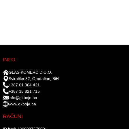
INFO
GLAS-KOMERC D.O.O.
Sviračka 82, Gradačac, BiH
+387 61 904 421
+387 35 821 715
info@gkboje.ba
www.gkboje.ba
RAČUNI