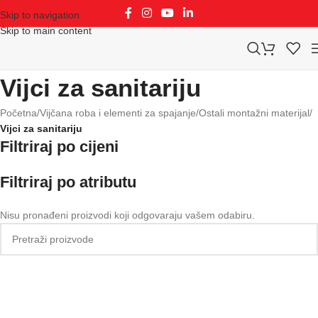
Skip to navigation
Skip to main content
Vijci za sanitariju
Početna
/
Vijčana roba i elementi za spajanje
/
Ostali montažni materijal
/
Vijci za sanitariju
Filtriraj po cijeni
Filtriraj po atributu
Nisu pronađeni proizvodi koji odgovaraju vašem odabiru.