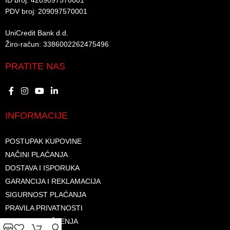
ID broj: 4209097570001​
PDV broj: 209097570001 ​
UniCredit Bank d.d.​
Žiro-račun: 3386002262475496​​
PRATITE NAS
INFORMACIJE
POSTUPAK KUPOVINE
NAČINI PLAĆANJA
DOSTAVA I ISPORUKA
GARANCIJA I REKLAMACIJA
SIGURNOST PLAĆANJA
PRAVILA PRIVATNOSTI
USLOVI KORIŠTENJA