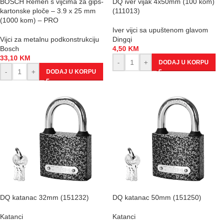
BOSCH Remen s vijcima za gips-
DQ iver vijak 4x50mm (100 kom)
kartonske ploče – 3.9 x 25 mm
(111013)
(1000 kom) – PRO
Iver vijci sa upuštenom glavom
Vijci za metalnu podkonstrukciju
Dingqi
Bosch
4,50
KM
33,10
KM
-
+
DODAJ U KORPU
-
+
DODAJ U KORPU
DQ katanac 32mm (151232)
DQ katanac 50mm (151250)
Katanci
Katanci