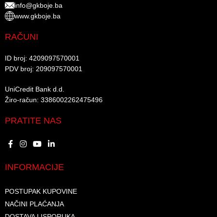
info@gkboje.ba
www.gkboje.ba
RAČUNI
ID broj: 4209097570001​
PDV broj: 209097570001 ​
UniCredit Bank d.d.​
Žiro-račun: 3386002262475496​​
PRATITE NAS
INFORMACIJE
POSTUPAK KUPOVINE
NAČINI PLAĆANJA
DOSTAVA I ISPORUKA