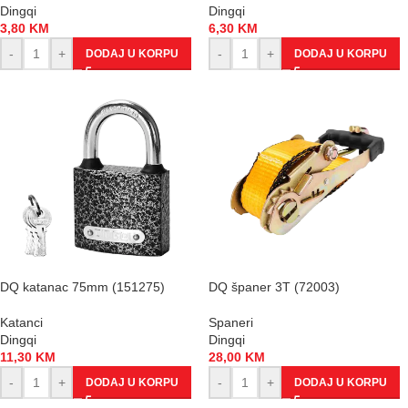
Dingqi
Dingqi
3,80
KM
6,30
KM
-
+
-
+
DODAJ U KORPU
DODAJ U KORPU
DQ katanac 75mm (151275)
DQ španer 3T (72003)
Katanci
Spaneri
Dingqi
Dingqi
11,30
KM
28,00
KM
-
+
-
+
DODAJ U KORPU
DODAJ U KORPU