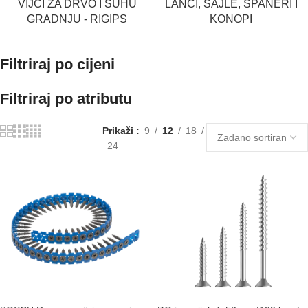
VIJCI ZA DRVO I SUHU
LANCI, SAJLE, ŠPANERI I
GRADNJU - RIGIPS
KONOPI
Filtriraj po cijeni
Filtriraj po atributu
Prikaži
9
12
18
24