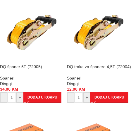
DQ španer 5T (72005)
DQ traka za španere 4,5T (72004)
Spaneri
Spaneri
Dingqi
Dingqi
34,00
KM
12,00
KM
-
+
-
+
DODAJ U KORPU
DODAJ U KORPU