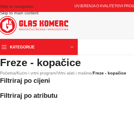
Skip to navigation
UVJERENJA O KVALITETI
SVI PROI
Skip to main content
KATEGORIJE
Freze - kopačice
Početna
/
Kućni i vrtni program
/
Vrtni alati i mašine
/
Freze - kopačice
Filtriraj po cijeni
Filtriraj po atributu