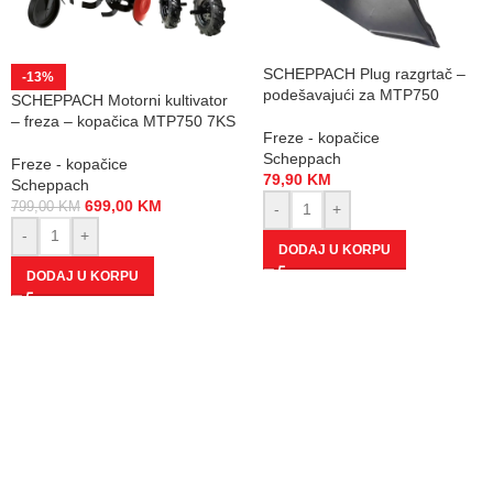
SCHEPPACH Plug razgrtač –
-13%
podešavajući za MTP750
SCHEPPACH Motorni kultivator
– freza – kopačica MTP750 7KS
Freze - kopačice
Scheppach
Freze - kopačice
79,90
KM
Scheppach
699,00
KM
799,00
KM
-
+
-
+
DODAJ U KORPU
DODAJ U KORPU