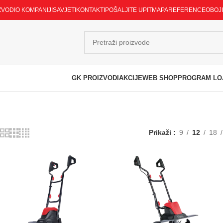
ZVODI
O KOMPANIJI
SAVJETI
KONTAKTI
POŠALJITE UPIT
MAPA
REFERENCE
OBOJ
GK PROIZVODI
AKCIJE
WEB SHOP
PROGRAM LO
Prikaži
9
12
18