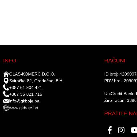
INFO
RAČUNI
GLAS-KOMERC D.O.O.
ID broj: 420909
Sviračka 82, Gradačac, BiH
PDV broj: 20909
+387 61 904 421
UniCredit Bank d.
+387 35 821 715
Žiro-račun: 338
info@gkboje.ba
www.gkboje.ba
PRATITE NA