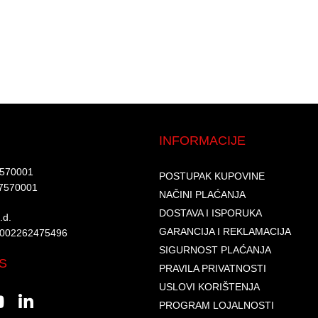
INFORMACIJE
7570001​
POSTUPAK KUPOVINE
7570001 ​
NAČINI PLAĆANJA
DOSTAVA I ISPORUKA
d.​
GARANCIJA I REKLAMACIJA
6002262475496​​
SIGURNOST PLAĆANJA
S
PRAVILA PRIVATNOSTI
USLOVI KORIŠTENJA
PROGRAM LOJALNOSTI