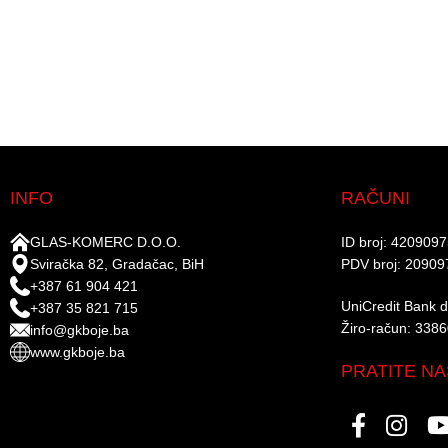
INFO
RAČUNI
GLAS-KOMERC D.O.O.
ID broj: 420909
Sviračka 82, Gradačac, BiH
PDV broj: 20909
+387 61 904 421
UniCredit Bank d.
+387 35 821 715
Žiro-račun: 338
info@gkboje.ba
www.gkboje.ba
PRATITE NA