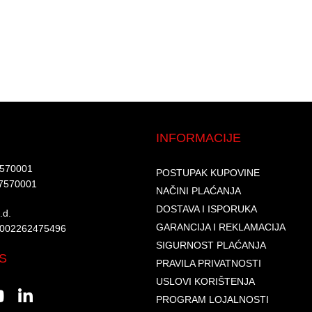
INFORMACIJE
7570001​
POSTUPAK KUPOVINE
7570001 ​
NAČINI PLAĆANJA
DOSTAVA I ISPORUKA
d.​
GARANCIJA I REKLAMACIJA
6002262475496​​
SIGURNOST PLAĆANJA
S
PRAVILA PRIVATNOSTI
USLOVI KORIŠTENJA
PROGRAM LOJALNOSTI