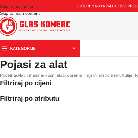
Skip to navigation
UVJERENJA O KVALITETI
SVI PROI
Skip to main content
KATEGORIJE
Pojasi za alat
Početna
/
Alati i mašine
/
Ručni alati, oprema i mjerni instrumenti
/
Kutije, t
Filtriraj po cijeni
Filtriraj po atributu