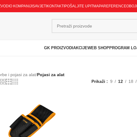
ZVODI
O KOMPANIJI
SAVJETI
KONTAKTI
POŠALJITE UPIT
MAPA
REFERENCE
OBOJ
GK PROIZVODI
AKCIJE
WEB SHOP
PROGRAM LO
orbe i pojasi za alat
/
Pojasi za alat
Prikaži
9
12
18