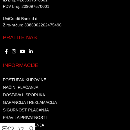
ID broj: 4209097570001​
PDV broj: 209097570001 ​
UniCredit Bank d.d.​
Žiro-račun: 3386002262475496​​
PRATITE NAS
INFORMACIJE
POSTUPAK KUPOVINE
NAČINI PLAĆANJA
DOSTAVA I ISPORUKA
GARANCIJA I REKLAMACIJA
SIGURNOST PLAĆANJA
PRAVILA PRIVATNOSTI
USLOVI KORIŠTENJA