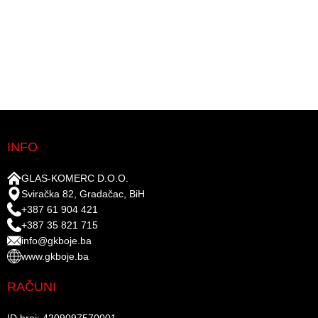
INFO
GLAS-KOMERC D.O.O.
Sviračka 82, Gradačac, BiH
+387 61 904 421
+387 35 821 715
info@gkboje.ba
www.gkboje.ba
RAČUNI