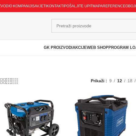
ZVODI
O KOMPANIJI
SAVJETI
KONTAKTI
POŠALJITE UPIT
MAPA
REFERENCE
OBOJ
GK PROIZVODI
AKCIJE
WEB SHOP
PROGRAM LO
Prikaži
9
12
18