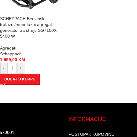
SCHEPPACH Benzinski
trofazni/monofazni agregat –
generator za struju SG7100X
5400 W
Agregati
Scheppach
1.999,00
KM
-
+
DODAJ U KORPU
INFORMACIJE
7570001​
POSTUPAK KUPOVINE