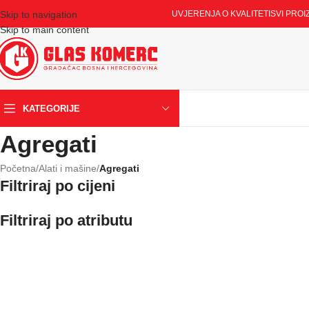
Skip to navigation
UVJERENJA O KVALITETI
SVI PROI
Skip to main content
KATEGORIJE
Agregati
Početna
/
Alati i mašine
/
Agregati
Filtriraj po cijeni
Filtriraj po atributu