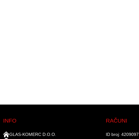
INFO
RAČUNI
GLAS-KOMERC D.O.O.
ID broj: 420909