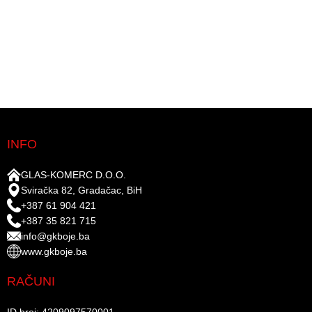
INFO
GLAS-KOMERC D.O.O.
Sviračka 82, Gradačac, BiH
+387 61 904 421
+387 35 821 715
info@gkboje.ba
www.gkboje.ba
RAČUNI