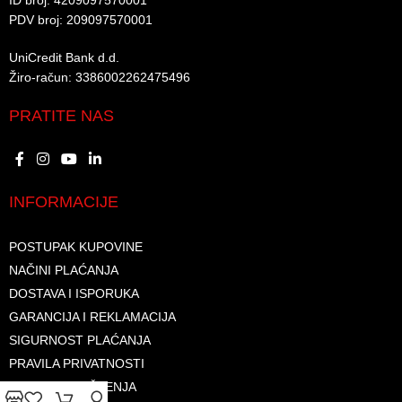
ID broj: 4209097570001​
PDV broj: 209097570001 ​
UniCredit Bank d.d.​
Žiro-račun: 3386002262475496​​
PRATITE NAS
INFORMACIJE
POSTUPAK KUPOVINE
NAČINI PLAĆANJA
DOSTAVA I ISPORUKA
GARANCIJA I REKLAMACIJA
SIGURNOST PLAĆANJA
PRAVILA PRIVATNOSTI
USLOVI KORIŠTENJA