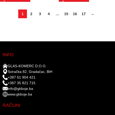
1
2
3
4
…
15
16
17
→
INFO
GLAS-KOMERC D.O.O.
Sviračka 82, Gradačac, BiH
+387 61 904 421
+387 35 821 715
info@gkboje.ba
www.gkboje.ba
RAČUNI