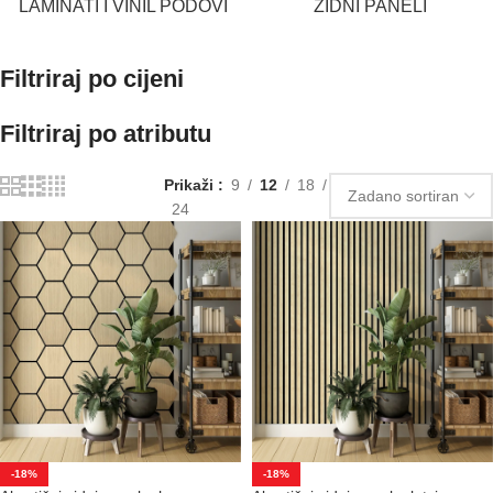
LAMINATI I VINIL PODOVI
ZIDNI PANELI
Filtriraj po cijeni
Filtriraj po atributu
Prikaži
9
12
18
24
-18%
-18%