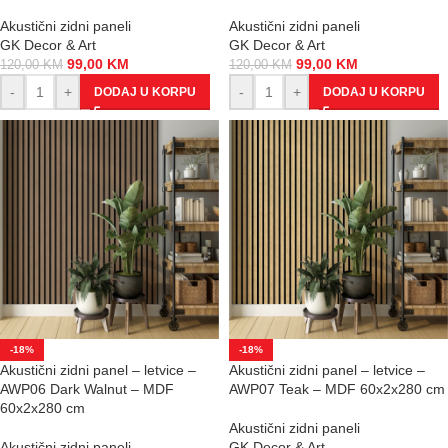
Akustični zidni paneli
Akustični zidni paneli
GK Decor & Art
GK Decor & Art
99,00
KM
99,00
KM
120,00
KM
120,00
KM
-
+
-
+
DODAJ U KORPU
DODAJ U KORPU
-18%
-18%
Akustični zidni panel – letvice –
Akustični zidni panel – letvice –
AWP06 Dark Walnut – MDF
AWP07 Teak – MDF 60x2x280 cm
60x2x280 cm
Akustični zidni paneli
Akustični zidni paneli
GK Decor & Art