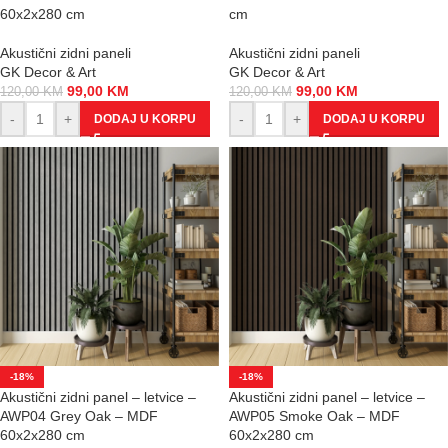
60x2x280 cm
cm
Akustični zidni paneli
Akustični zidni paneli
GK Decor & Art
GK Decor & Art
99,00
KM
99,00
KM
120,00
KM
120,00
KM
-
+
-
+
DODAJ U KORPU
DODAJ U KORPU
-18%
-18%
Akustični zidni panel – letvice –
Akustični zidni panel – letvice –
AWP04 Grey Oak – MDF
AWP05 Smoke Oak – MDF
60x2x280 cm
60x2x280 cm