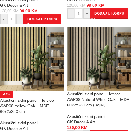
GK Decor & Art
99,00
KM
120,00
KM
99,00
KM
120,00
KM
-
+
DODAJ U KORPU
-
+
DODAJ U KORPU
Akustični zidni panel – letvice –
-18%
AWP09 Natural White Oak – MDF
Akustični zidni panel – letvice –
60x2x280 cm (Bojivi)
AWP08 Yellow Oak – MDF
60x2x280 cm
Akustični zidni paneli
GK Decor & Art
Akustični zidni paneli
120,00
KM
GK Decor & Art