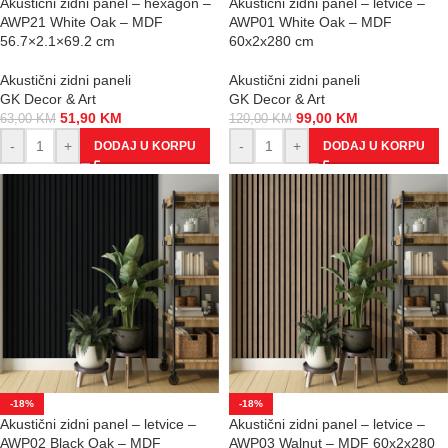
Akustični zidni panel – hexagon –
Akustični zidni panel – letvice –
AWP21 White Oak – MDF
AWP01 White Oak – MDF
56.7×2.1×69.2 cm
60x2x280 cm
Akustični zidni paneli
Akustični zidni paneli
GK Decor & Art
GK Decor & Art
51,90
KM
99,00
KM
63,00
KM
120,00
KM
-
+
-
+
DODAJ U KORPU
DODAJ U KORPU
-18%
-18%
Akustični zidni panel – letvice –
Akustični zidni panel – letvice –
AWP02 Black Oak – MDF
AWP03 Walnut – MDF 60x2x280