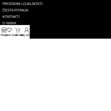
PROGRAM LOJALNOSTI
ČESTA PITANJA
KONTAKTI
O NAMA
Shop
Lista želja
Korpa
Moj račun
PRIHVAĆENE KARTICE
© 2026. Sva prava zadržana. GLAS-KOMERC d.o.o.