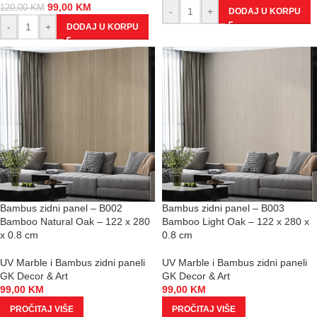
99,00
KM
120,00
KM
-
+
DODAJ U KORPU
-
+
DODAJ U KORPU
Bambus zidni panel – B002
Bambus zidni panel – B003
Bamboo Natural Oak – 122 x 280
Bamboo Light Oak – 122 x 280 x
x 0.8 cm
0.8 cm
UV Marble i Bambus zidni paneli
UV Marble i Bambus zidni paneli
GK Decor & Art
GK Decor & Art
99,00
KM
99,00
KM
PROČITAJ VIŠE
PROČITAJ VIŠE