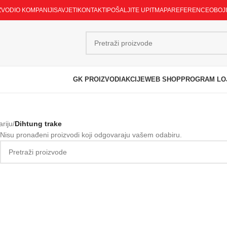
ZVODI
O KOMPANIJI
SAVJETI
KONTAKTI
POŠALJITE UPIT
MAPA
REFERENCE
OBOJ
GK PROIZVODI
AKCIJE
WEB SHOP
PROGRAM LO
ariju
/
Dihtung trake
Nisu pronađeni proizvodi koji odgovaraju vašem odabiru.