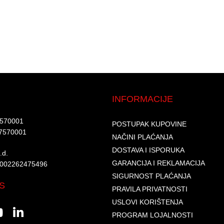
INFORMACIJE
7570001​
POSTUPAK KUPOVINE
7570001 ​
NAČINI PLAĆANJA
DOSTAVA I ISPORUKA
d.​
GARANCIJA I REKLAMACIJA
6002262475496​​
SIGURNOST PLAĆANJA
S
PRAVILA PRIVATNOSTI
USLOVI KORIŠTENJA
PROGRAM LOJALNOSTI