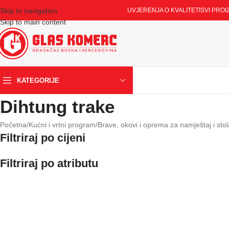
Skip to navigation
UVJERENJA O KVALITETI
SVI PROI
Skip to main content
KATEGORIJE
Dihtung trake
Početna
/
Kućni i vrtni program
/
Brave, okovi i oprema za namještaj i stol
Filtriraj po cijeni
Filtriraj po atributu