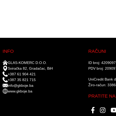
INFO
RAČUNI
GLAS-KOMERC D.O.O.
ID broj: 420909
Sviračka 82, Gradačac, BiH
PDV broj: 20909
+387 61 904 421
UniCredit Bank d.
+387 35 821 715
Žiro-račun: 338
info@gkboje.ba
www.gkboje.ba
PRATITE NA