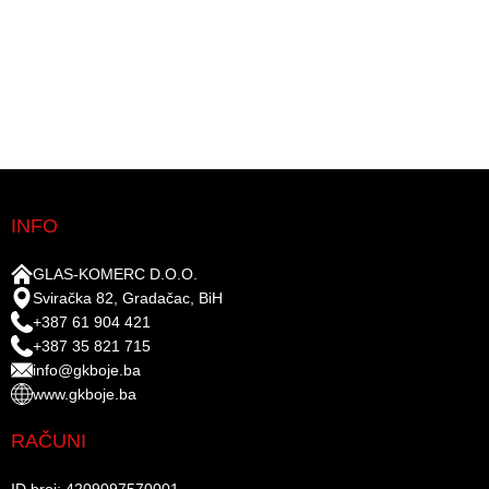
INFO
GLAS-KOMERC D.O.O.
Sviračka 82, Gradačac, BiH
+387 61 904 421
+387 35 821 715
info@gkboje.ba
www.gkboje.ba
RAČUNI