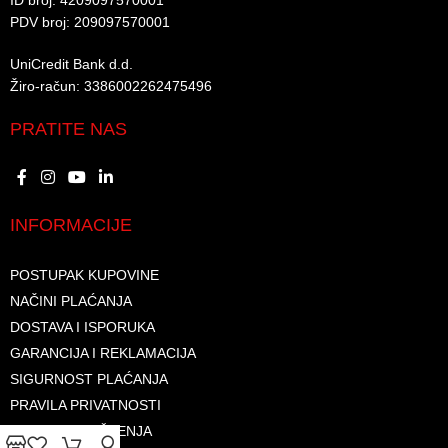
ID broj: 4209097570001​
PDV broj: 209097570001 ​
UniCredit Bank d.d.​
Žiro-račun: 3386002262475496​​
PRATITE NAS
INFORMACIJE
POSTUPAK KUPOVINE
NAČINI PLAĆANJA
DOSTAVA I ISPORUKA
GARANCIJA I REKLAMACIJA
SIGURNOST PLAĆANJA
PRAVILA PRIVATNOSTI
USLOVI KORIŠTENJA