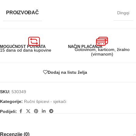
PROIZVOĐAČ
Dingqi
MOGUĆNOST POVRATA
NAČIN PLAĆANJA
Gotovinom, karticom, žiralno
15 dana od dana kupovine
(virmanom)
Dodaj na listu želja
SKU:
530349
Kategorije:
Ručni špicevi - sjekači
Podijeli:
Recenzije (0)