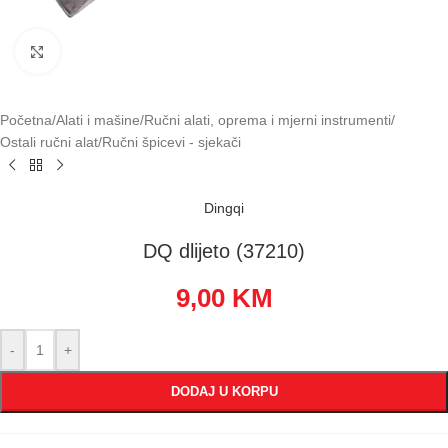
Klikni za uvećavanje
Početna
/
Alati i mašine
/
Ručni alati, oprema i mjerni instrumenti
/
Ostali ručni alat
/
Ručni špicevi - sjekači
Dingqi
DQ dlijeto (37210)
9,00
KM
-
+
DODAJ U KORPU