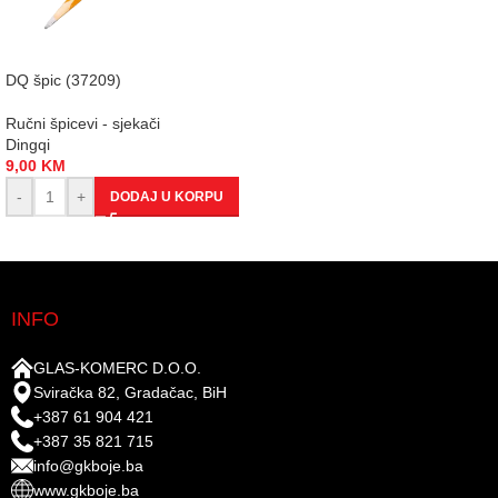
DQ špic (37209)
Ručni špicevi - sjekači
Dingqi
9,00
KM
-
+
DODAJ U KORPU
INFO
GLAS-KOMERC D.O.O.
Sviračka 82, Gradačac, BiH
+387 61 904 421
+387 35 821 715
info@gkboje.ba
www.gkboje.ba