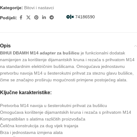
Kategorije:
Bitovi i nastavci
74186590
Podijeli:
Opis
BIHUI DBAMH M14 adapter za bušilicu
je funkcionalni dodatak
namijenjen za korištenje dijamantskih kruna i rezača s prihvatom M14
na standardnim električnim bušilicama. Omogućava jednostavnu
pretvorbu navoja M14 u šesterokutni prihvat za steznu glavu bušilice,
čime se značajno proširuju mogućnosti primjene postojećeg alata.
Ključne karakteristike:
Pretvorba M14 navoja u šesterokutni prihvat za bušilicu
Omogućava korištenje dijamantskih kruna i rezača s prihvatom M14
Kompatibilan s alatima različitih proizvođača
Čelična konstrukcija za dug vijek trajanja
Brza i jednostavna izmjena alata