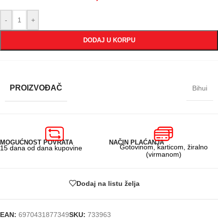
-
+
DODAJ U KORPU
PROIZVOĐAČ
Bihui
MOGUĆNOST POVRATA
NAČIN PLAĆANJA
Gotovinom, karticom, žiralno
15 dana od dana kupovine
(virmanom)
Dodaj na listu želja
EAN:
6970431877349
SKU:
733963