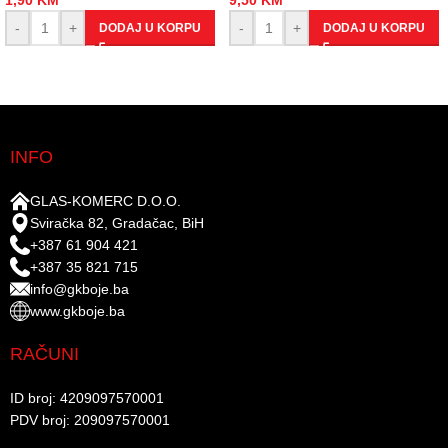
1,90
KM
9,50
KM
-
+
-
+
DODAJ U KORPU
DODAJ U KORPU
INFO
GLAS-KOMERC D.O.O.
Sviračka 82, Gradačac, BiH
+387 61 904 421
+387 35 821 715
info@gkboje.ba
www.gkboje.ba
RAČUNI
ID broj: 4209097570001​
PDV broj: 209097570001 ​