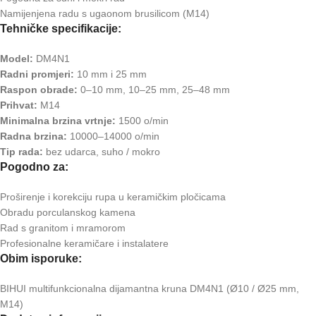
Namijenjena radu s ugaonom brusilicom (M14)
Tehničke specifikacije:
Model:
DM4N1
Radni promjeri:
10 mm i 25 mm
Raspon obrade:
0–10 mm, 10–25 mm, 25–48 mm
Prihvat:
M14
Minimalna brzina vrtnje:
1500 o/min
Radna brzina:
10000–14000 o/min
Tip rada:
bez udarca, suho / mokro
Pogodno za:
Proširenje i korekciju rupa u keramičkim pločicama
Obradu porculanskog kamena
Rad s granitom i mramorom
Profesionalne keramičare i instalatere
Obim isporuke:
BIHUI multifunkcionalna dijamantna kruna DM4N1 (Ø10 / Ø25 mm,
M14)