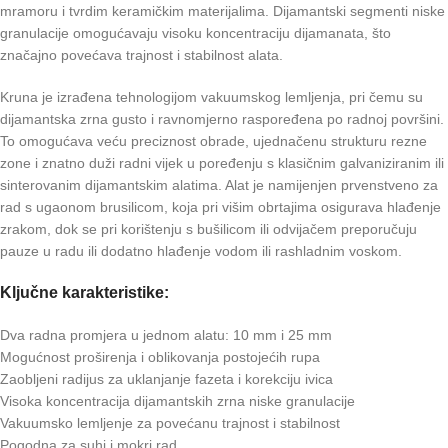
mramoru i tvrdim keramičkim materijalima. Dijamantski segmenti niske
granulacije omogućavaju visoku koncentraciju dijamanata, što
značajno povećava trajnost i stabilnost alata.
Kruna je izrađena tehnologijom vakuumskog lemljenja, pri čemu su
dijamantska zrna gusto i ravnomjerno raspoređena po radnoj površini.
To omogućava veću preciznost obrade, ujednačenu strukturu rezne
zone i znatno duži radni vijek u poređenju s klasičnim galvaniziranim ili
sinterovanim dijamantskim alatima. Alat je namijenjen prvenstveno za
rad s ugaonom brusilicom, koja pri višim obrtajima osigurava hlađenje
zrakom, dok se pri korištenju s bušilicom ili odvijačem preporučuju
pauze u radu ili dodatno hlađenje vodom ili rashladnim voskom.
Ključne karakteristike:
Dva radna promjera u jednom alatu: 10 mm i 25 mm
Mogućnost proširenja i oblikovanja postojećih rupa
Zaobljeni radijus za uklanjanje fazeta i korekciju ivica
Visoka koncentracija dijamantskih zrna niske granulacije
Vakuumsko lemljenje za povećanu trajnost i stabilnost
Pogodna za suhi i mokri rad