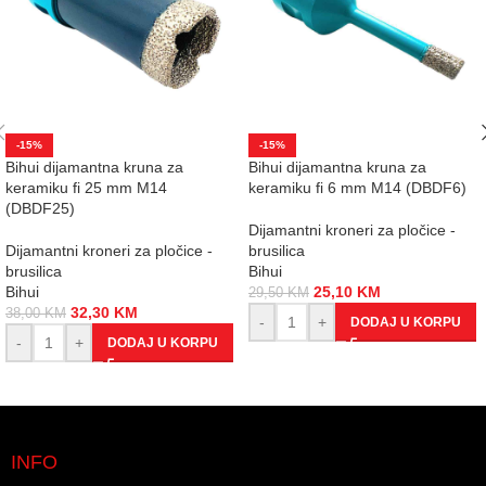
-15%
-15%
Bihui dijamantna kruna za
Bihui dijamantna kruna za
keramiku fi 25 mm M14
keramiku fi 6 mm M14 (DBDF6)
(DBDF25)
Dijamantni kroneri za pločice -
Dijamantni kroneri za pločice -
brusilica
brusilica
Bihui
Bihui
25,10
KM
29,50
KM
32,30
KM
38,00
KM
-
+
DODAJ U KORPU
-
+
DODAJ U KORPU
INFO