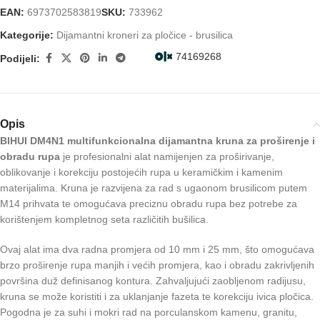
EAN:
6973702583819
SKU:
733962
Kategorije:
Dijamantni kroneri za pločice - brusilica
74169268
Podijeli:
Opis
BIHUI DM4N1 multifunkcionalna dijamantna kruna za proširenje i
obradu rupa
je profesionalni alat namijenjen za proširivanje,
oblikovanje i korekciju postojećih rupa u keramičkim i kamenim
materijalima. Kruna je razvijena za rad s ugaonom brusilicom putem
M14 prihvata te omogućava preciznu obradu rupa bez potrebe za
korištenjem kompletnog seta različitih bušilica.
Ovaj alat ima dva radna promjera od 10 mm i 25 mm, što omogućava
brzo proširenje rupa manjih i većih promjera, kao i obradu zakrivljenih
površina duž definisanog kontura. Zahvaljujući zaobljenom radijusu,
kruna se može koristiti i za uklanjanje fazeta te korekciju ivica pločica.
Pogodna je za suhi i mokri rad na porculanskom kamenu, granitu,