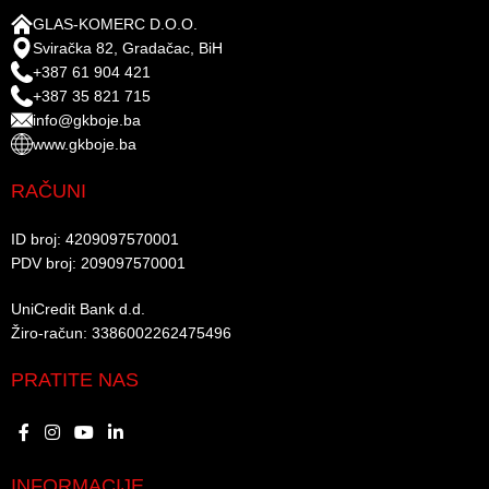
GLAS-KOMERC D.O.O.
Sviračka 82, Gradačac, BiH
+387 61 904 421
+387 35 821 715
info@gkboje.ba
www.gkboje.ba
RAČUNI
ID broj: 4209097570001​
PDV broj: 209097570001 ​
UniCredit Bank d.d.​
Žiro-račun: 3386002262475496​​
PRATITE NAS
INFORMACIJE