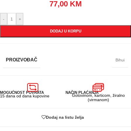
77,00
KM
-
+
DODAJ U KORPU
PROIZVOĐAČ
Bihui
MOGUĆNOST POVRATA
NAČIN PLAĆANJA
Gotovinom, karticom, žiralno
15 dana od dana kupovine
(virmanom)
Dodaj na listu želja