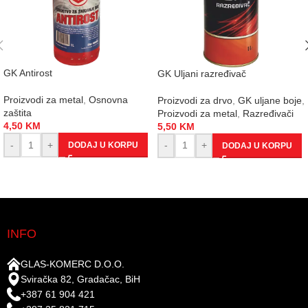
GK Antirost
GK Uljani razređivač
Proizvodi za metal
,
Osnovna
Proizvodi za drvo
,
GK uljane boje
,
zaštita
Proizvodi za metal
,
Razređivači
4,50
KM
5,50
KM
-
+
-
+
DODAJ U KORPU
DODAJ U KORPU
INFO
GLAS-KOMERC D.O.O.
Sviračka 82, Gradačac, BiH
+387 61 904 421