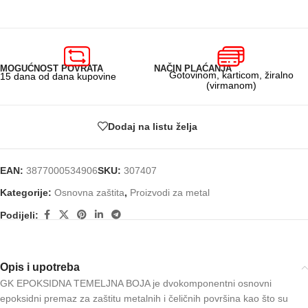
MOGUĆNOST POVRATA
NAČIN PLAĆANJA
Gotovinom, karticom, žiralno
15 dana od dana kupovine
(virmanom)
Dodaj na listu želja
EAN:
3877000534906
SKU:
307407
Kategorije:
Osnovna zaštita
,
Proizvodi za metal
Podijeli:
Opis i upotreba
GK EPOKSIDNA TEMELJNA BOJA je dvokomponentni osnovni
epoksidni premaz za zaštitu metalnih i čeličnih površina kao što su