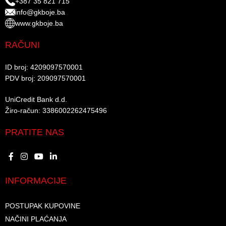
+387 35 821 715
info@gkboje.ba
www.gkboje.ba
RAČUNI
ID broj: 4209097570001​
PDV broj: 209097570001 ​
UniCredit Bank d.d.​
Žiro-račun: 3386002262475496​​
PRATITE NAS
INFORMACIJE
POSTUPAK KUPOVINE
NAČINI PLAĆANJA