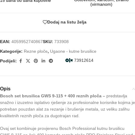
15 dana od dana kupovine
(virmanom)
Dodaj na listu želja
EAN:
4059952740867
SKU:
733908
Kategorije:
Rezne ploče
,
Ugaone - kutne brusilice
73912614
Podijeli:
Opis
Bosch set brusilica GWS 9-115 + 400 reznih ploča –
predstavlja
snažno i izuzetno isplativo rješenje za profesionalne korisnike kojima je
potreban pouzdan alat za rezanje i brušenje metala, uz veliku zalihu
kvalitetnih reznih ploča za dugotrajan rad.
Ovaj set kombinuje provjerenu Bosch Professional kutnu brusilicu
GWS 9-115 sa čak 400 komada reznih ploča PRO Stainless Steel and