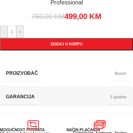
Professional
499,00
KM
760,00
KM
-
+
DODAJ U KORPU
PROIZVOĐAČ
Bosch
GARANCIJA
3 godine
MOGUĆNOST POVRATA
NAČIN PLAĆANJA
Gotovinom, karticom, žiralno