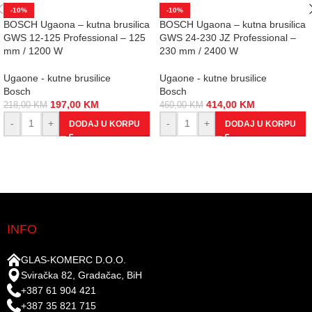
-10%
-10%
BOSCH Ugaona – kutna brusilica
BOSCH Ugaona – kutna brusilica
GWS 12-125 Professional – 125
GWS 24-230 JZ Professional –
mm / 1200 W
230 mm / 2400 W
Ugaone - kutne brusilice
Ugaone - kutne brusilice
Bosch
Bosch
197,00
KM
414,00
KM
218,00
KM
460,00
KM
-
+
-
+
DODAJ U KORPU
DODAJ U KORPU
INFO
GLAS-KOMERC D.O.O.
Sviračka 82, Gradačac, BiH
+387 61 904 421
+387 35 821 715