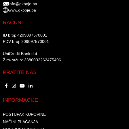
info@gkboje.ba
www.gkboje.ba
RAČUNI
ID broj: 4209097570001​
PDV broj: 209097570001 ​
UniCredit Bank d.d.​
Žiro-račun: 3386002262475496​​
PRATITE NAS
INFORMACIJE
POSTUPAK KUPOVINE
NAČINI PLAĆANJA