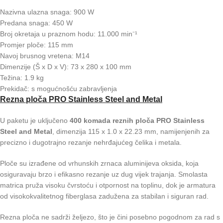
Nazivna ulazna snaga: 900 W
Predana snaga: 450 W
Broj okretaja u praznom hodu: 11.000 min⁻¹
Promjer ploče: 115 mm
Navoj brusnog vretena: M14
Dimenzije (Š x D x V): 73 x 280 x 100 mm
Težina: 1.9 kg
Prekidač: s mogućnošću zabravljenja
Rezna ploča PRO Stainless Steel and Metal
U paketu je uključeno
400 komada reznih ploča PRO Stainless
Steel and Metal
, dimenzija 115 x 1.0 x 22.23 mm, namijenjenih za
precizno i dugotrajno rezanje nehrđajućeg čelika i metala.
Ploče su izrađene od vrhunskih zrnaca aluminijeva oksida, koja
osiguravaju brzo i efikasno rezanje uz dug vijek trajanja. Smolasta
matrica pruža visoku čvrstoću i otpornost na toplinu, dok je armatura
od visokokvalitetnog fiberglasa zadužena za stabilan i siguran rad.
Rezna ploča ne sadrži željezo, što je čini posebno pogodnom za rad s