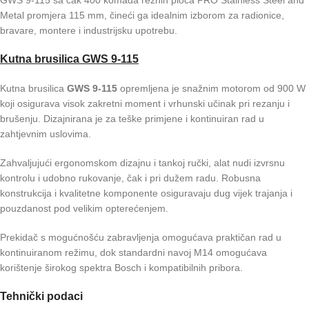
Metal promjera 115 mm, čineći ga idealnim izborom za radionice,
bravare, montere i industrijsku upotrebu.
Kutna brusilica GWS 9-115
Kutna brusilica
GWS 9-115
opremljena je snažnim motorom od 900 W
koji osigurava visok zakretni moment i vrhunski učinak pri rezanju i
brušenju. Dizajnirana je za teške primjene i kontinuiran rad u
zahtjevnim uslovima.
Zahvaljujući ergonomskom dizajnu i tankoj ručki, alat nudi izvrsnu
kontrolu i udobno rukovanje, čak i pri dužem radu. Robusna
konstrukcija i kvalitetne komponente osiguravaju dug vijek trajanja i
pouzdanost pod velikim opterećenjem.
Prekidač s mogućnošću zabravljenja omogućava praktičan rad u
kontinuiranom režimu, dok standardni navoj M14 omogućava
korištenje širokog spektra Bosch i kompatibilnih pribora.
Tehnički podaci