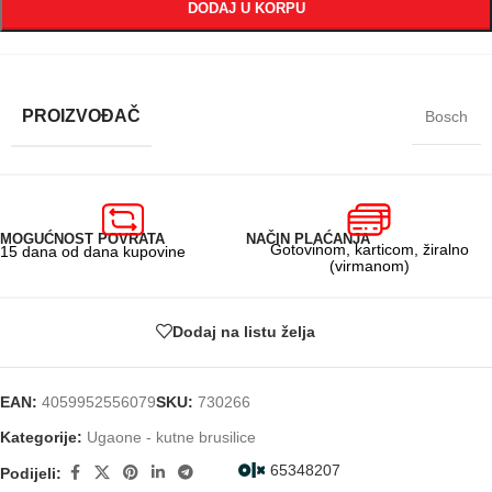
DODAJ U KORPU
PROIZVOĐAČ
Bosch
MOGUĆNOST POVRATA
NAČIN PLAĆANJA
Gotovinom, karticom, žiralno
15 dana od dana kupovine
(virmanom)
Dodaj na listu želja
EAN:
4059952556079
SKU:
730266
Kategorije:
Ugaone - kutne brusilice
65348207
Podijeli: