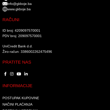
info@gkboje.ba
www.gkboje.ba
RAČUNI
ID broj: 4209097570001​
PDV broj: 209097570001 ​
UniCredit Bank d.d.​
Žiro-račun: 3386002262475496​​
PRATITE NAS
INFORMACIJE
POSTUPAK KUPOVINE
NAČINI PLAĆANJA