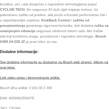
brusilica, već i alat dizajniran s naprednim tehnologijama poput
CYCLON TECH
, što osigurava 3X duži vijek trajanja motora. Uz
patentiranu zaštitu od prašine, alat pruža vrhunske performanse čak i
u najzahtjevnijim uvjetima.
KickBack Control
i
zaštita od
preopterećenja
garantiraju sigurnost korisnika, dok dodatna
ručka sa
smanjenjem vibracija
osigurava udobnost tokom rada. Ako tražite
alat koji kombinira snagu, pouzdanost i naprednu tehnologiju,
Bosch
GWS 24-230 JZ
je pravi izbor za vas.
Dodatne informacije:
Sve dodatne informacije su dostupne na Bosch web stranici, klikom na
ovaj tekst.
Link video opisa i demonstracije artikla.
Bosch šifra artikla: 0 601 8C3 300
EAN: 4059952556079
SKU: 730266