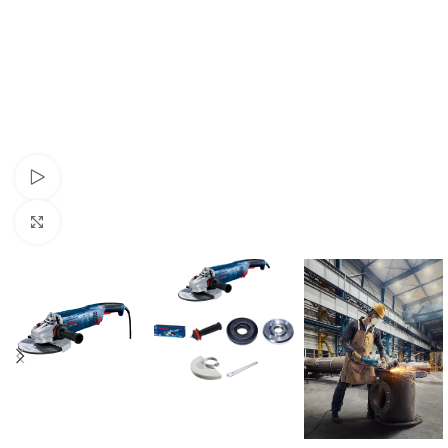
Pogledaj video
Klikni za uvećavanje