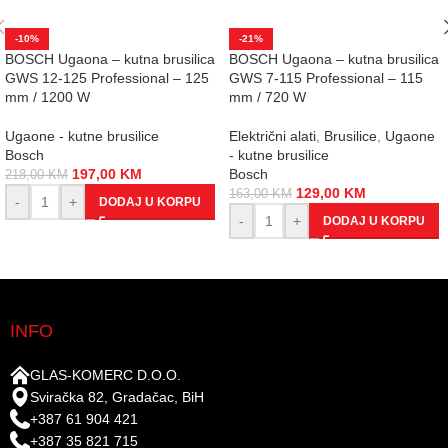
-10%
-21%
BOSCH Ugaona – kutna brusilica
BOSCH Ugaona – kutna brusilica
GWS 12-125 Professional – 125
GWS 7-115 Professional – 115
mm / 1200 W
mm / 720 W
Ugaone - kutne brusilice
Električni alati
,
Brusilice
,
Ugaone
Bosch
- kutne brusilice
197,00
KM
Bosch
218,00
KM
129,00
KM
163,00
KM
-
+
DODAJ U KORPU
-
+
DODAJ U KORPU
INFO
GLAS-KOMERC D.O.O.
Sviračka 82, Gradačac, BiH
+387 61 904 421
+387 35 821 715