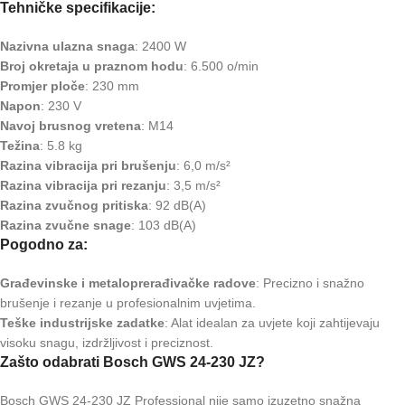
Tehničke specifikacije:
Nazivna ulazna snaga
: 2400 W
Broj okretaja u praznom hodu
: 6.500 o/min
Promjer ploče
: 230 mm
Napon
: 230 V
Navoj brusnog vretena
: M14
Težina
: 5.8 kg
Razina vibracija pri brušenju
: 6,0 m/s²
Razina vibracija pri rezanju
: 3,5 m/s²
Razina zvučnog pritiska
: 92 dB(A)
Razina zvučne snage
: 103 dB(A)
Pogodno za:
Građevinske i metaloprerađivačke radove
: Precizno i snažno
brušenje i rezanje u profesionalnim uvjetima.
Teške industrijske zadatke
: Alat idealan za uvjete koji zahtijevaju
visoku snagu, izdržljivost i preciznost.
Zašto odabrati Bosch GWS 24-230 JZ?
Bosch GWS 24-230 JZ Professional nije samo izuzetno snažna