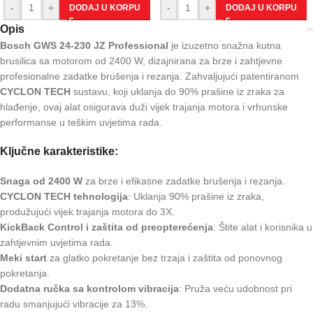
-
+
-
+
DODAJ U KORPU
DODAJ U KORPU
Opis
Bosch GWS 24-230 JZ Professional
je izuzetno snažna kutna
brusilica sa motorom od 2400 W, dizajnirana za brze i zahtjevne
profesionalne zadatke brušenja i rezanja. Zahvaljujući patentiranom
CYCLON TECH
sustavu, koji uklanja do 90% prašine iz zraka za
hlađenje, ovaj alat osigurava duži vijek trajanja motora i vrhunske
performanse u teškim uvjetima rada.
Ključne karakteristike:
Snaga od 2400 W
za brze i efikasne zadatke brušenja i rezanja.
CYCLON TECH tehnologija
: Uklanja 90% prašine iz zraka,
produžujući vijek trajanja motora do 3X.
KickBack Control i zaštita od preopterećenja
: Štite alat i korisnika u
zahtjevnim uvjetima rada.
Meki start
za glatko pokretanje bez trzaja i zaštita od ponovnog
pokretanja.
Dodatna ručka sa kontrolom vibracija
: Pruža veću udobnost pri
radu smanjujući vibracije za 13%.