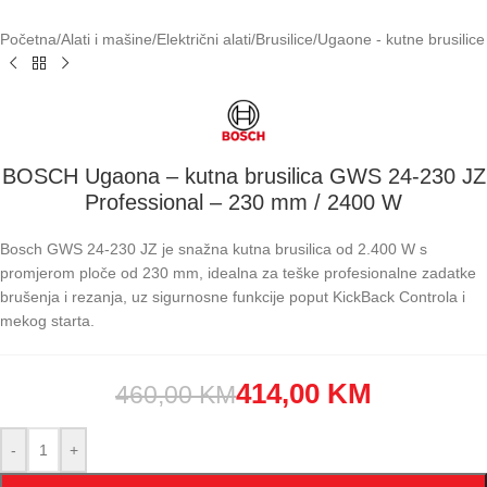
Početna
/
Alati i mašine
/
Električni alati
/
Brusilice
/
Ugaone - kutne brusilice
BOSCH Ugaona – kutna brusilica GWS 24-230 JZ
Professional – 230 mm / 2400 W
Bosch GWS 24-230 JZ je snažna kutna brusilica od 2.400 W s
promjerom ploče od 230 mm, idealna za teške profesionalne zadatke
brušenja i rezanja, uz sigurnosne funkcije poput KickBack Controla i
mekog starta.
414,00
KM
460,00
KM
-
+