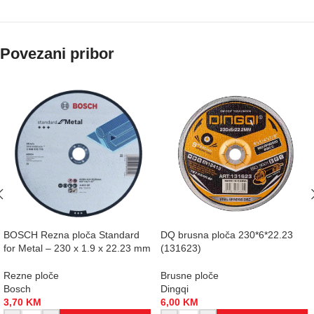
Povezani pribor
BOSCH Rezna ploča Standard
DQ brusna ploča 230*6*22.23
for Metal – 230 x 1.9 x 22.23 mm
(131623)
Rezne ploče
Brusne ploče
Bosch
Dingqi
3,70
KM
6,00
KM