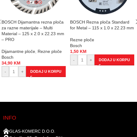
BOSCH Dijamantna rezna ploča
BOSCH Rezna ploča Standard
za razne materijale – Multi
for Metal – 115 x 1.0 x 22.23 mm
Material – 125 x 2.0 x 22.23 mm
– PRO
Rezne ploče
Bosch
Dijamantne ploče
,
Rezne ploče
1,50
KM
Bosch
-
+
DODAJ U KORPU
34,90
KM
-
+
DODAJ U KORPU
INFO
GLAS-KOMERC D.O.O.