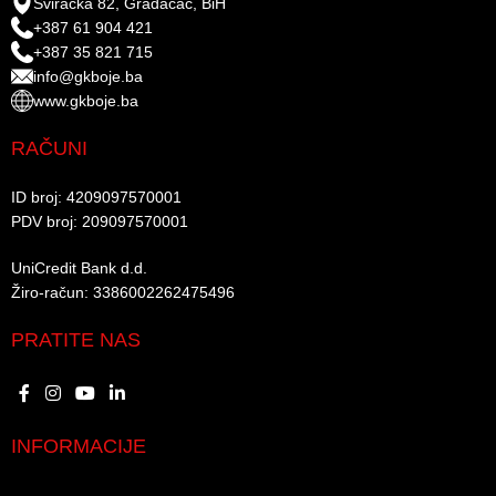
Sviračka 82, Gradačac, BiH
+387 61 904 421
+387 35 821 715
info@gkboje.ba
www.gkboje.ba
RAČUNI
ID broj: 4209097570001​
PDV broj: 209097570001 ​
UniCredit Bank d.d.​
Žiro-račun: 3386002262475496​​
PRATITE NAS
INFORMACIJE