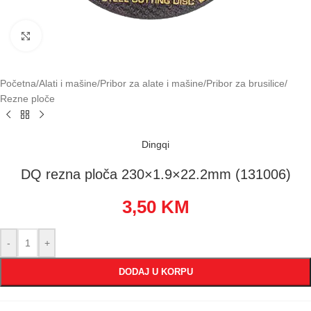
Klikni za uvećavanje
Početna
/
Alati i mašine
/
Pribor za alate i mašine
/
Pribor za brusilice
/
Rezne ploče
Dingqi
DQ rezna ploča 230×1.9×22.2mm (131006)
3,50
KM
-
+
DODAJ U KORPU