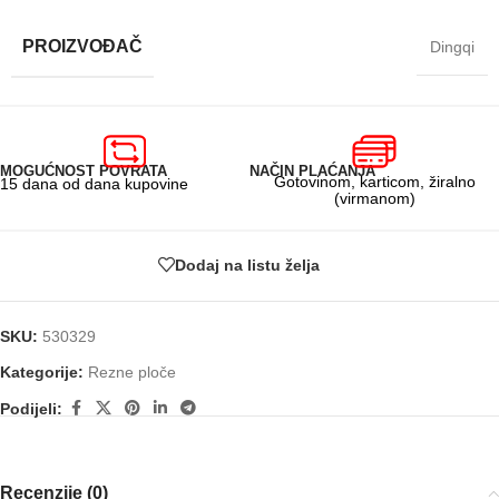
PROIZVOĐAČ
Dingqi
MOGUĆNOST POVRATA
NAČIN PLAĆANJA
Gotovinom, karticom, žiralno
15 dana od dana kupovine
(virmanom)
Dodaj na listu želja
SKU:
530329
Kategorije:
Rezne ploče
Podijeli:
Recenzije (0)