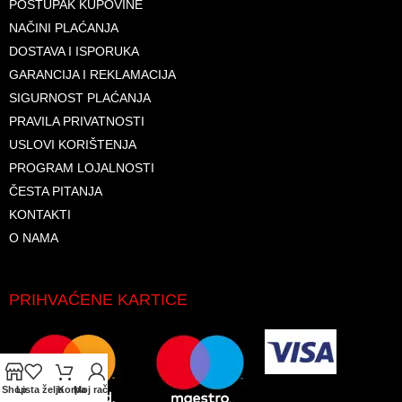
POSTUPAK KUPOVINE
NAČINI PLAĆANJA
DOSTAVA I ISPORUKA
GARANCIJA I REKLAMACIJA
SIGURNOST PLAĆANJA
PRAVILA PRIVATNOSTI
USLOVI KORIŠTENJA
PROGRAM LOJALNOSTI
ČESTA PITANJA
KONTAKTI
O NAMA
PRIHVAĆENE KARTICE
Shop
Lista želja
Korpa
Moj račun