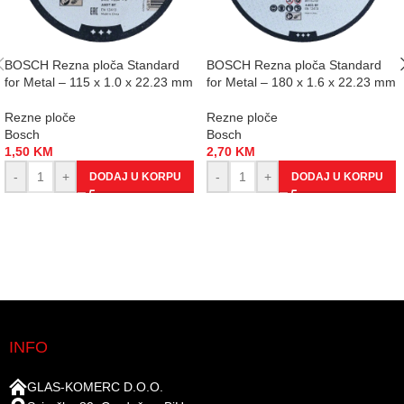
BOSCH Rezna ploča Standard
BOSCH Rezna ploča Standard
for Metal – 115 x 1.0 x 22.23 mm
for Metal – 180 x 1.6 x 22.23 mm
Rezne ploče
Rezne ploče
Bosch
Bosch
1,50
KM
2,70
KM
-
+
-
+
DODAJ U KORPU
DODAJ U KORPU
INFO
GLAS-KOMERC D.O.O.