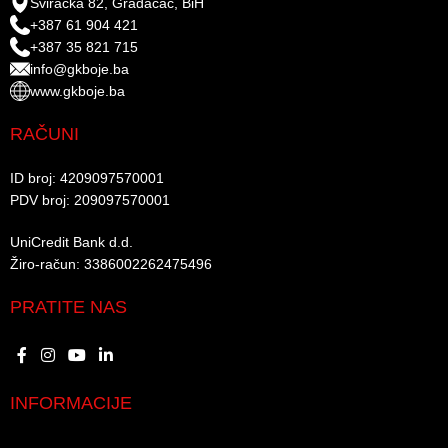
Sviračka 82, Gradačac, BiH
+387 61 904 421
+387 35 821 715
info@gkboje.ba
www.gkboje.ba
RAČUNI
ID broj: 4209097570001​
PDV broj: 209097570001 ​
UniCredit Bank d.d.​
Žiro-račun: 3386002262475496​​
PRATITE NAS
INFORMACIJE