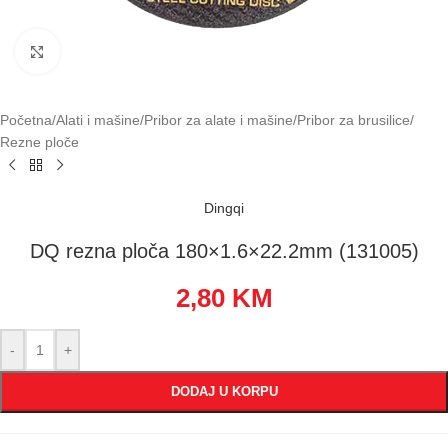
Klikni za uvećavanje
Početna
/
Alati i mašine
/
Pribor za alate i mašine
/
Pribor za brusilice
/
Rezne ploče
Dingqi
DQ rezna ploča 180×1.6×22.2mm (131005)
2,80
KM
-
+
DODAJ U KORPU