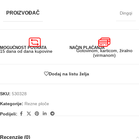
PROIZVOĐAČ
Dingqi
MOGUĆNOST POVRATA
NAČIN PLAĆANJA
Gotovinom, karticom, žiralno
15 dana od dana kupovine
(virmanom)
Dodaj na listu želja
SKU:
530328
Kategorije:
Rezne ploče
Podijeli:
Recenzije (0)