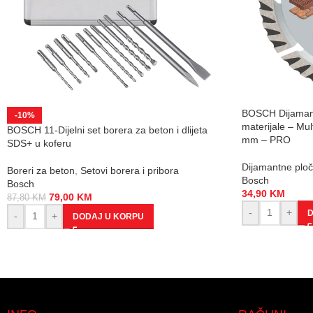
BOSCH Dijamant
-10%
materijale – Mul
BOSCH 11-Dijelni set borera za beton i dlijeta
mm – PRO
SDS+ u koferu
Dijamantne plo
Boreri za beton
,
Setovi borera i pribora
Bosch
Bosch
34,90
KM
79,00
KM
87,80
KM
-
+
D
-
+
DODAJ U KORPU