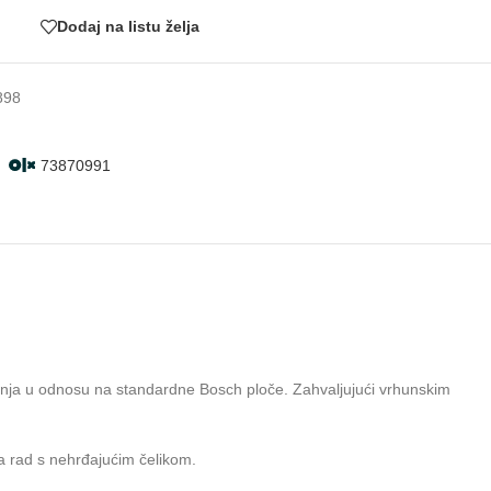
Dodaj na listu želja
898
73870991
ajanja u odnosu na standardne Bosch ploče. Zahvaljujući vrhunskim
a rad s nehrđajućim čelikom.