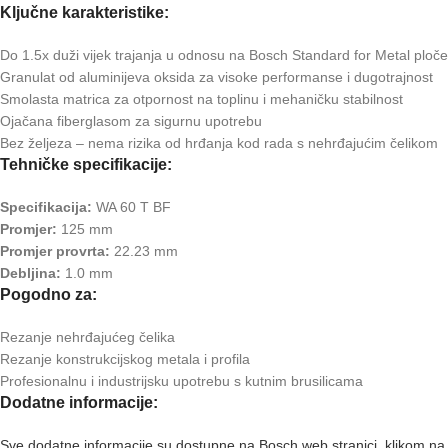
Ključne karakteristike:
Do 1.5x duži vijek trajanja u odnosu na Bosch Standard for Metal ploče
Granulat od aluminijeva oksida za visoke performanse i dugotrajnost
Smolasta matrica za otpornost na toplinu i mehaničku stabilnost
Ojačana fiberglasom za sigurnu upotrebu
Bez željeza – nema rizika od hrđanja kod rada s nehrđajućim čelikom
Tehničke specifikacije:
Specifikacija:
WA 60 T BF
Promjer:
125 mm
Promjer provrta:
22.23 mm
Debljina:
1.0 mm
Pogodno za:
Rezanje nehrđajućeg čelika
Rezanje konstrukcijskog metala i profila
Profesionalnu i industrijsku upotrebu s kutnim brusilicama
Dodatne informacije:
Sve dodatne informacije su dostupne na Bosch web stranici, klikom na 