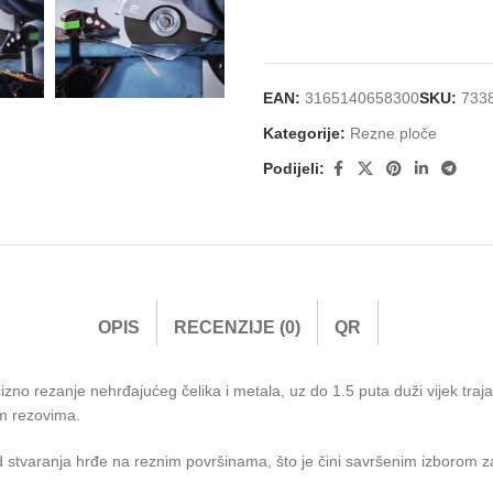
EAN:
3165140658300
SKU:
733
Kategorije:
Rezne ploče
Podijeli:
OPIS
RECENZIJE (0)
QR
cizno rezanje nehrđajućeg čelika i metala, uz do 1.5 puta duži vijek tr
im rezovima.
d stvaranja hrđe na reznim površinama, što je čini savršenim izborom z