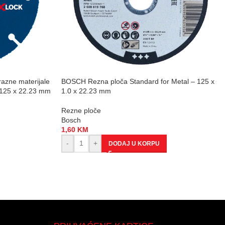
azne materijale
BOSCH Rezna ploča Standard for Metal – 125 x
 125 x 22.23 mm
1.0 x 22.23 mm
Rezne ploče
Bosch
1,60
KM
-
+
DODAJ U KORPU