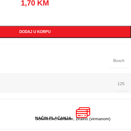
1,70
KM
DODAJ U KORPU
Bosch
125
NAČIN PLAĆANJA
Gotovinom, karticom, žiralno (virmanom)