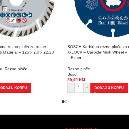
na rezna ploča za razne
BOSCH Karbidna rezna ploča za r
ti Material – 125 x 2.0 x 22.23
X-LOCK – Carbide Multi Wheel –
– Expert
če
,
Rezne ploče
Rezne ploče
Bosch
39,40
KM
-
+
ODAJ U KORPU
DODAJ U KORPU