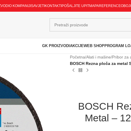
ZVODI
O KOMPANIJI
SAVJETI
KONTAKTI
POŠALJITE UPIT
MAPA
REFERENCE
OBOJ
GK PROIZVODI
AKCIJE
WEB SHOP
PROGRAM LO
Početna
/
Alati i mašine
/
Pribor za 
BOSCH Rezna ploča za metal S
BOSCH Rezn
Metal – 1