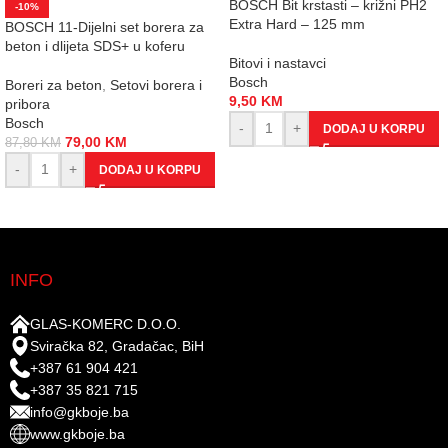
BOSCH Bit krstasti – križni PH2
-10%
Extra Hard – 125 mm
BOSCH 11-Dijelni set borera za
beton i dlijeta SDS+ u koferu
Bitovi i nastavci
Bosch
Boreri za beton
,
Setovi borera i
9,50
KM
pribora
Bosch
-
+
DODAJ U KORPU
79,00
KM
87,80
KM
-
+
DODAJ U KORPU
INFO
GLAS-KOMERC D.O.O.
Sviračka 82, Gradačac, BiH
+387 61 904 421
+387 35 821 715
info@gkboje.ba
www.gkboje.ba