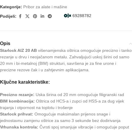
Kategorije:
Pribor za alate i mašine
69288782
Podijeli:
Opis
Starlock AIZ 20 AB
višenamjenska oštrica omogućuje precizno i tanko
rezanje u drvu i neojačanom metalu. Zahvaljujući uskoj širini od samo
20 mm i bi-metalnoj (BIM) strukturi, savršena je za fine urone i
precizne rezove čak i u zahtjevnim aplikacijama.
Ključne karakteristike:
Precizno rezanje:
Uska širina od 20 mm omogućuje filigranski rad
BIM kombinacija:
Oštrica od HCS-a i zupci od HSS-a za dug vijek
trajanja i otpornost na toplotu i trošenje
Starlock prihvat:
Omogućuje maksimalan prijenos snage i
jednostavnu zamjenu oštrice za samo 3 sekunde bez dodirivanja
Vrhunska kontrola:
Čvrsti spoj smanjuje vibracije i omogućuje poput