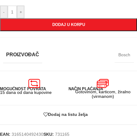
-
+
DODAJ U KORPU
PROIZVOĐAČ
Bosch
MOGUĆNOST POVRATA
NAČIN PLAĆANJA
Gotovinom, karticom, žiralno
15 dana od dana kupovine
(virmanom)
Dodaj na listu želja
EAN:
3165140492430
SKU:
731165