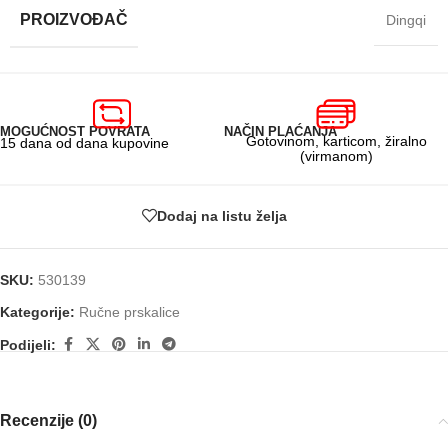
PROIZVOĐAČ
Dingqi
MOGUĆNOST POVRATA
NAČIN PLAĆANJA
Gotovinom, karticom, žiralno
15 dana od dana kupovine
(virmanom)
Dodaj na listu želja
SKU:
530139
Kategorije:
Ručne prskalice
Podijeli:
Recenzije (0)