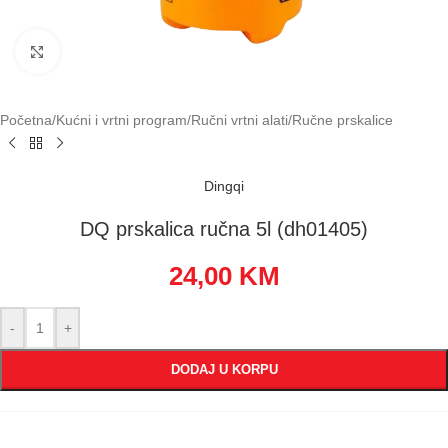
Klikni za uvećavanje
Početna
/
Kućni i vrtni program
/
Ručni vrtni alati
/
Ručne prskalice
Dingqi
DQ prskalica ručna 5l (dh01405)
24,00
KM
-
+
DODAJ U KORPU