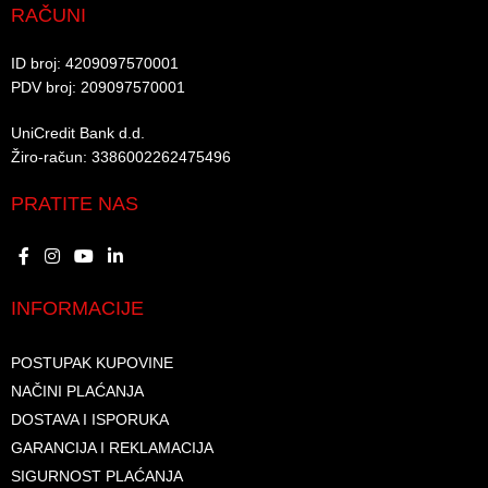
RAČUNI
ID broj: 4209097570001​
PDV broj: 209097570001 ​
UniCredit Bank d.d.​
Žiro-račun: 3386002262475496​​
PRATITE NAS
INFORMACIJE
POSTUPAK KUPOVINE
NAČINI PLAĆANJA
DOSTAVA I ISPORUKA
GARANCIJA I REKLAMACIJA
SIGURNOST PLAĆANJA