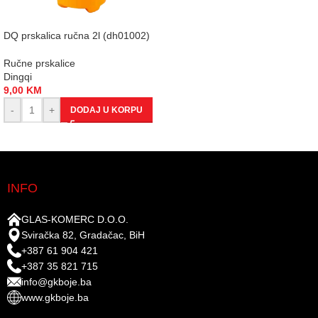
DQ prskalica ručna 2l (dh01002)
Ručne prskalice
Dingqi
9,00
KM
-
+
DODAJ U KORPU
INFO
GLAS-KOMERC D.O.O.
Sviračka 82, Gradačac, BiH
+387 61 904 421
+387 35 821 715
info@gkboje.ba
www.gkboje.ba