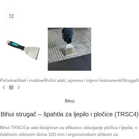
Klikni za uvećavanje
Početna
/
Alati i mašine
/
Ručni alati, oprema i mjerni instrumenti
/
Strugači
Bihui
Bihui strugač – špahtla za ljepilo i pločice (TRSC4)
Bihui TRSC4 je alat dizajniran za efikasno uklanjanje pločica i ljepila, s
čeličnom oštricom širine 100 mm i ergonomskom drškom za