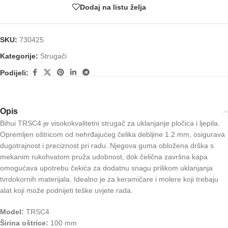
Dodaj na listu želja
SKU:
730425
Kategorije:
Strugači
Podijeli:
Opis
Bihui TRSC4 je visokokvalitetni strugač za uklanjanje pločica i ljepila.
Opremljen oštricom od nehrđajućeg čelika debljine 1.2 mm, osigurava
dugotrajnost i preciznost pri radu. Njegova guma obložena drška s
mekanim rukohvatom pruža udobnost, dok čelična završna kapa
omogućava upotrebu čekića za dodatnu snagu prilikom uklanjanja
tvrdokornih materijala. Idealno je za keramičare i molere koji trebaju
alat koji može podnijeti teške uvjete rada.
Model:
TRSC4
Širina oštrice:
100 mm