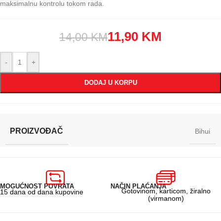
maksimalnu kontrolu tokom rada.
11,90
KM
14,00
KM
-
+
DODAJ U KORPU
PROIZVOĐAČ
Bihui
MOGUĆNOST POVRATA
NAČIN PLAĆANJA
Gotovinom, karticom, žiralno
15 dana od dana kupovine
(virmanom)