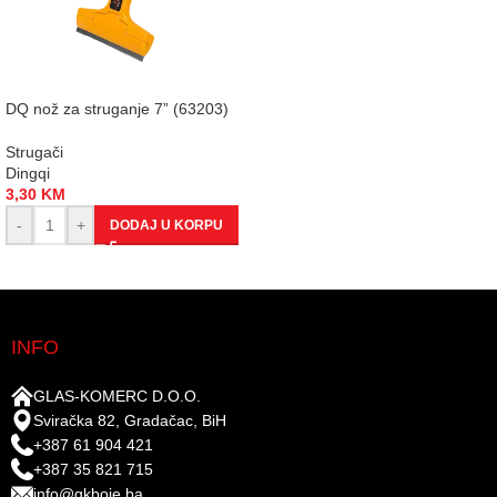
DQ nož za struganje 7” (63203)
Strugači
Dingqi
3,30
KM
-
+
DODAJ U KORPU
INFO
GLAS-KOMERC D.O.O.
Sviračka 82, Gradačac, BiH
+387 61 904 421
+387 35 821 715
info@gkboje.ba