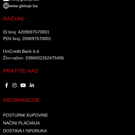
www.gkboje.ba
RAČUNI
ID broj: 4209097570001​
PDV broj: 209097570001 ​
UniCredit Bank d.d.​
Žiro-račun: 3386002262475496​​
PRATITE NAS
INFORMACIJE
POSTUPAK KUPOVINE
NAČINI PLAĆANJA
DOSTAVA I ISPORUKA