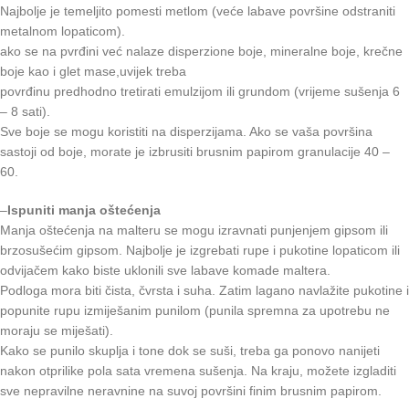
Najbolje je temeljito pomesti metlom (veće labave površine odstraniti
metalnom lopaticom).
ako se na pvrđini već nalaze disperzione boje, mineralne boje, krečne
boje kao i glet mase,uvijek treba
povrđinu predhodno tretirati emulzijom ili grundom (vrijeme sušenja 6
– 8 sati).
Sve boje se mogu koristiti na disperzijama. Ako se vaša površina
sastoji od boje, morate je izbrusiti brusnim papirom granulacije 40 –
60.
–
Ispuniti manja oštećenja
Manja oštećenja na malteru se mogu izravnati punjenjem gipsom ili
brzosušećim gipsom. Najbolje je izgrebati rupe i pukotine lopaticom ili
odvijačem kako biste uklonili sve labave komade maltera.
Podloga mora biti čista, čvrsta i suha. Zatim lagano navlažite pukotine i
popunite rupu izmiješanim punilom (punila spremna za upotrebu ne
moraju se miješati).
Kako se punilo skuplja i tone dok se suši, treba ga ponovo nanijeti
nakon otprilike pola sata vremena sušenja. Na kraju, možete izgladiti
sve nepravilne neravnine na suvoj površini finim brusnim papirom.