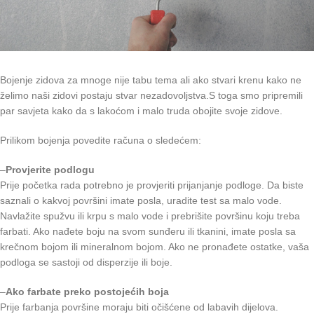
Bojenje zidova za mnoge nije tabu tema ali ako stvari krenu kako ne
želimo naši zidovi postaju stvar nezadovoljstva.S toga smo pripremili
par savjeta kako da s lakoćom i malo truda obojite svoje zidove.
Prilikom bojenja povedite računa o sledećem:
–
Provjerite podlogu
Prije početka rada potrebno je provjeriti prijanjanje podloge. Da biste
saznali o kakvoj površini imate posla, uradite test sa malo vode.
Navlažite spužvu ili krpu s malo vode i prebrišite površinu koju treba
farbati. Ako nađete boju na svom sunđeru ili tkanini, imate posla sa
krečnom bojom ili mineralnom bojom. Ako ne pronađete ostatke, vaša
podloga se sastoji od disperzije ili boje.
–
Ako farbate preko postojećih boja
Prije farbanja površine moraju biti očišćene od labavih dijelova.