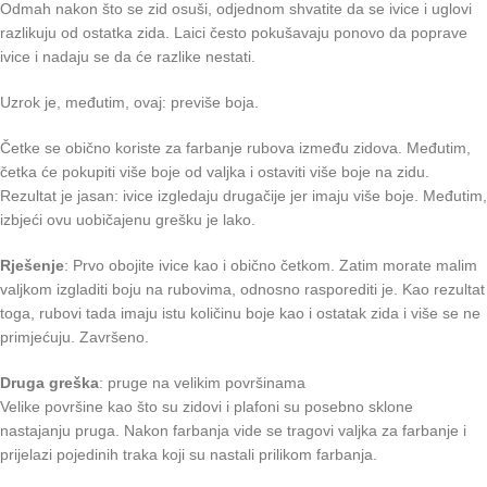
Odmah nakon što se zid osuši, odjednom shvatite da se ivice i uglovi
razlikuju od ostatka zida. Laici često pokušavaju ponovo da poprave
ivice i nadaju se da će razlike nestati.
Uzrok je, međutim, ovaj: previše boja.
Četke se obično koriste za farbanje rubova između zidova. Međutim,
četka će pokupiti više boje od valjka i ostaviti više boje na zidu.
Rezultat je jasan: ivice izgledaju drugačije jer imaju više boje. Međutim,
izbjeći ovu uobičajenu grešku je lako.
Rješenje
: Prvo obojite ivice kao i obično četkom. Zatim morate malim
valjkom izgladiti boju na rubovima, odnosno rasporediti je. Kao rezultat
toga, rubovi tada imaju istu količinu boje kao i ostatak zida i više se ne
primjećuju. Završeno.
Druga greška
: pruge na velikim površinama
Velike površine kao što su zidovi i plafoni su posebno sklone
nastajanju pruga. Nakon farbanja vide se tragovi valjka za farbanje i
prijelazi pojedinih traka koji su nastali prilikom farbanja.